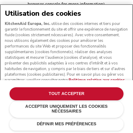
browser console for more information)
.
Utilisation des cookies
KitchenAid Europa, Inc.
utilise des cookies internes et tiers pour
garantir le fonctionnement du site et offrir une expérience de navigation
fluide (cookies strictement nécessaires). Avec votre consentement,
nous utilisons également des cookies pour améliorer les
performances du site Web et proposer des fonctionnalités
supplémentaires (cookies fonctionnels), réaliser des analyses
statistiques et mesurer l'audience (cookies d'analyse), et vous
présenter des publicités adaptées à vos centres d'intérêt et à vos
habitudes de navigation, y compris par le biais de tiers et sur d'autres
plateformes (cookies publicitaires). Pour en savoir plus ou gérer vos
paramètres, veuillez consulter notre
Politique relative aux cookies
.
Pour connaître la façon dont nous traitons les données personnelles
collectées via les cookies, veuillez consulter notre
Déclaration de
TOUT ACCEPTER
confidentialité
.
ACCEPTER UNIQUEMENT LES COOKIES
NÉCESSAIRES
DÉFINIR MES PRÉFÉRENCES