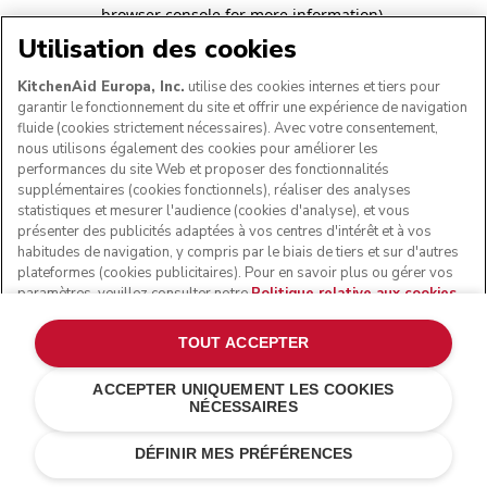
browser console for more information)
.
Utilisation des cookies
KitchenAid Europa, Inc.
utilise des cookies internes et tiers pour
garantir le fonctionnement du site et offrir une expérience de navigation
fluide (cookies strictement nécessaires). Avec votre consentement,
nous utilisons également des cookies pour améliorer les
performances du site Web et proposer des fonctionnalités
supplémentaires (cookies fonctionnels), réaliser des analyses
statistiques et mesurer l'audience (cookies d'analyse), et vous
présenter des publicités adaptées à vos centres d'intérêt et à vos
habitudes de navigation, y compris par le biais de tiers et sur d'autres
plateformes (cookies publicitaires). Pour en savoir plus ou gérer vos
paramètres, veuillez consulter notre
Politique relative aux cookies
.
Pour connaître la façon dont nous traitons les données personnelles
collectées via les cookies, veuillez consulter notre
Déclaration de
TOUT ACCEPTER
confidentialité
.
ACCEPTER UNIQUEMENT LES COOKIES
NÉCESSAIRES
DÉFINIR MES PRÉFÉRENCES