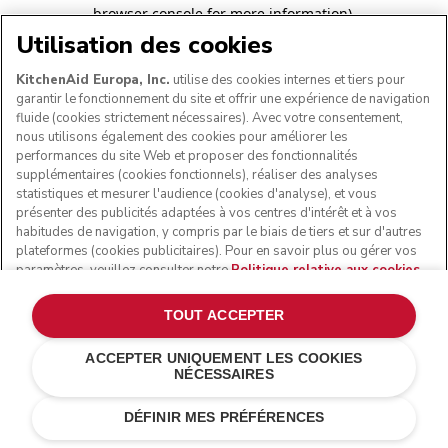
browser console for more information)
.
Utilisation des cookies
KitchenAid Europa, Inc.
utilise des cookies internes et tiers pour
garantir le fonctionnement du site et offrir une expérience de navigation
fluide (cookies strictement nécessaires). Avec votre consentement,
nous utilisons également des cookies pour améliorer les
performances du site Web et proposer des fonctionnalités
supplémentaires (cookies fonctionnels), réaliser des analyses
statistiques et mesurer l'audience (cookies d'analyse), et vous
présenter des publicités adaptées à vos centres d'intérêt et à vos
habitudes de navigation, y compris par le biais de tiers et sur d'autres
plateformes (cookies publicitaires). Pour en savoir plus ou gérer vos
paramètres, veuillez consulter notre
Politique relative aux cookies
.
Pour connaître la façon dont nous traitons les données personnelles
collectées via les cookies, veuillez consulter notre
Déclaration de
TOUT ACCEPTER
confidentialité
.
ACCEPTER UNIQUEMENT LES COOKIES
NÉCESSAIRES
DÉFINIR MES PRÉFÉRENCES