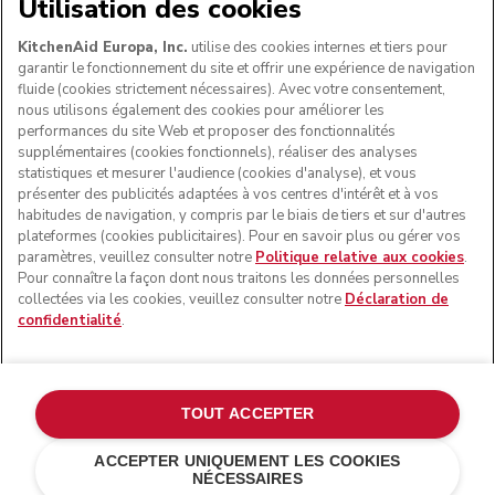
NOUS ACCEPTONS
Utilisation des cookies
KitchenAid Europa, Inc.
utilise des cookies internes et tiers pour
garantir le fonctionnement du site et offrir une expérience de navigation
fluide (cookies strictement nécessaires). Avec votre consentement,
SUIVEZ-NOUS
nous utilisons également des cookies pour améliorer les
performances du site Web et proposer des fonctionnalités
supplémentaires (cookies fonctionnels), réaliser des analyses
statistiques et mesurer l'audience (cookies d'analyse), et vous
présenter des publicités adaptées à vos centres d'intérêt et à vos
habitudes de navigation, y compris par le biais de tiers et sur d'autres
plateformes (cookies publicitaires). Pour en savoir plus ou gérer vos
paramètres, veuillez consulter notre
Politique relative aux cookies
.
Pour connaître la façon dont nous traitons les données personnelles
collectées via les cookies, veuillez consulter notre
Déclaration de
confidentialité
.
© KitchenAid 2026 - Tous droits réservés. KitchenAid et la
forme du robot pâtissier multifonction sont des marques
commerciales aux États-Unis et ailleurs.
TOUT ACCEPTER
Gérer mes cookies
Politique de confidentialité
ACCEPTER UNIQUEMENT LES COOKIES
NÉCESSAIRES
Politique en matière de cookies
Autres pays