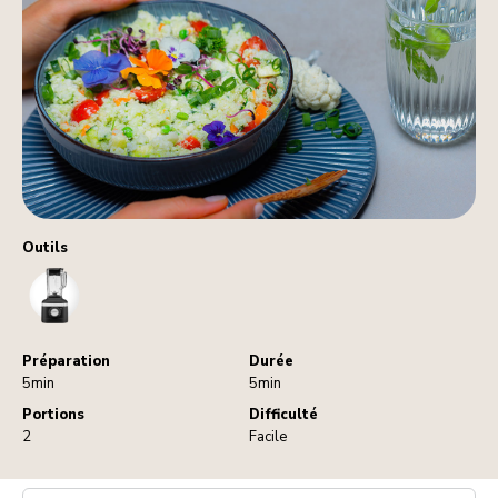
Outils
Blender
Préparation
Durée
5min
5min
Portions
Difficulté
2
Facile