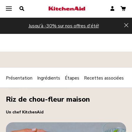
Jusqu'à -30% sur nos offres d'été!
Hi
Présentation
Ingrédients
Étapes
Recettes associées
Print
FROID
ACCOMPAGNEMENTS
Share
Riz de chou-fleur maison
Un chef KitchenAid