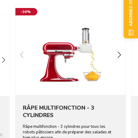
ABONNEZ-VOUS
-30%
RÂPE MULTIFONCTION - 3
CYLINDRES
Râpe multifonction - 3 cylindres pour tous les
robots pâtissiers afin de préparer des salades et
AC
bien plus encore.