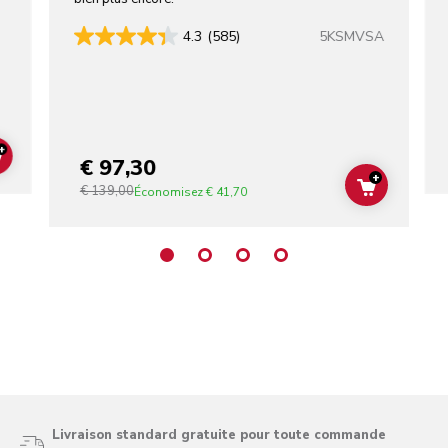
5KSMVSA
4.3
(585)
+
€ 97,30
ADD TO CART
+
€ 139,00
ADD TO C
Économisez
€ 41,70
Livraison standard gratuite pour toute commande