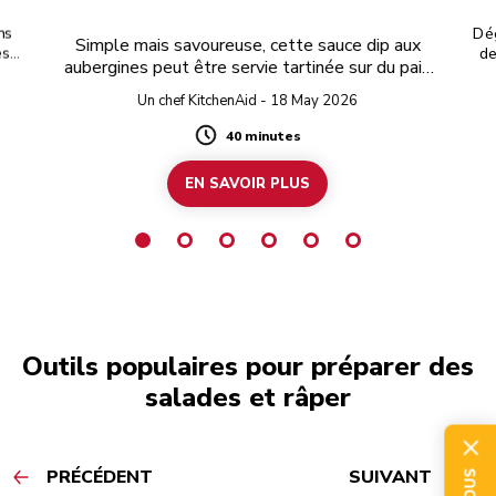
ns
Dég
Simple mais savoureuse, cette sauce dip aux
s,
de
aubergines peut être servie tartinée sur du pain
à ce
gr
grillé ou pour y tremper des biscuits lors d’une
e
Un chef KitchenAid - 18 May 2026
fête.
 le
40 minutes
Duration
EN SAVOIR PLUS
Outils populaires pour préparer des
salades et râper
PRÉCÉDENT
SUIVANT