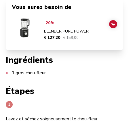
Vous aurez besoin de
Go to
Blender Pure Power
details page
-20%
ADD TO
BLENDER PURE POWER
€ 127,20
€ 159,00
Ingrédients
1
gros chou-fleur
Étapes
Lavez et séchez soigneusement le chou-fleur.