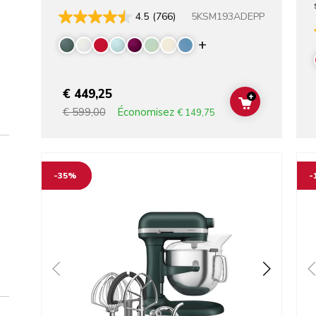
5KSM193ADEPP
4.5
(766)
Display more colo
€ 449,25
+
ADD TO CAR
Économisez
€ 599,00
€ 149,75
Go to detail page
Go t
-35%
-