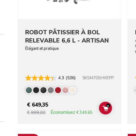
ROBOT PÂTISSIER À BOL
RELEVABLE 6,6 L - ARTISAN
Élégant et pratique
5KSM70SHXEPP
4.3
(536)
€ 649,35
+
ADD TO CAR
Économisez
€ 999,00
€ 349,65
Go to detail page
Go t