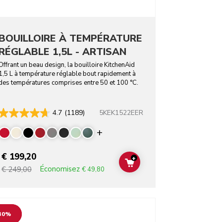
BOUILLOIRE À TEMPÉRATURE
RÉGLABLE 1,5L - ARTISAN
Offrant un beau design, la bouilloire KitchenAid
1,5 L à température réglable bout rapidement à
des températures comprises entre 50 et 100 °C.
5KEK1522EER
4.7
(1189)
Display more colors
€ 199,20
+
T
ADD TO CART
Économisez
€ 249,00
€ 49,80
o detail page
30%