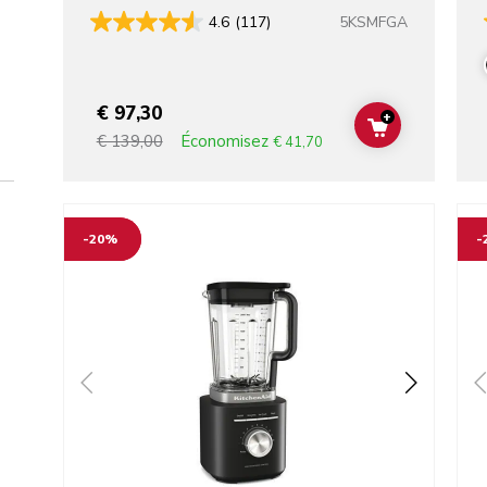
5KSMFGA
4.6
(117)
€ 97,30
+
ADD TO CAR
Économisez
€ 139,00
€ 41,70
Go to detail page
Go t
-20%
-