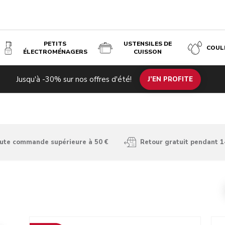
PETITS
USTENSILES DE
COUL
ÉLECTROMÉNAGERS
CUISSON
Jusqu'à -30% sur nos offres d'été!
J’EN PROFITE
oute commande supérieure à 50 €
Retour gratuit pendant 1
Go to detail page
Go t