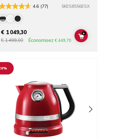
5KES8556ESX
4.6
(77)
€ 1 049,30
+
T
ADD TO CART
Économisez
€ 1 499,00
€ 449,70
o detail page
20%