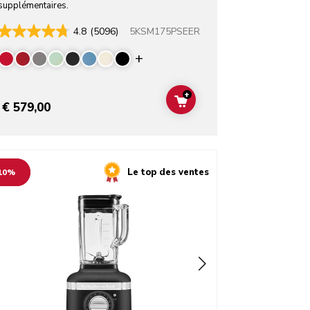
supplémentaires.
5KSM175PSEER
4.8
(5096)
rs
Display more colors
+
T
ADD TO CART
€ 579,00
o detail page
Le top des ventes
10%