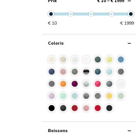
Prix
€ 10 ~ € 1999
€
10
€
1999
Coloris
Boissons