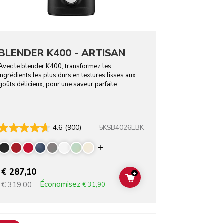
BLENDER K400 - ARTISAN
Avec le blender K400, transformez les
ingrédients les plus durs en textures lisses aux
goûts délicieux, pour une saveur parfaite.
5KSB4026EBK
4.6
(900)
Display more colors
€ 287,10
+
T
ADD TO CART
Économisez
€ 319,00
€ 31,90
o detail page