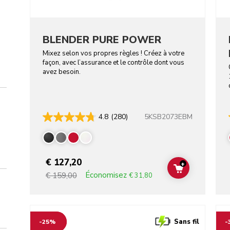
BLENDER PURE POWER
Mixez selon vos propres règles ! Créez à votre
façon, avec l’assurance et le contrôle dont vous
avez besoin.
5KSB2073EBM
4.8
(280)
€ 127,20
+
ADD TO CAR
Économisez
€ 159,00
€ 31,80
Go to detail page
Go t
Sans fil
-25%
-