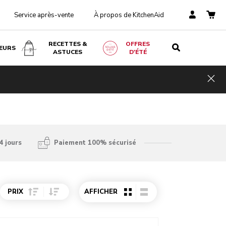
Service après-vente
À propos de KitchenAid
RECETTES &
OFFRES
EURS
ASTUCES
D'ÉTÉ
Hid
4 jours
Paiement 100% sécurisé
Sort Price ascending
Sort Price descending
PRIX
AFFICHER
o detail page