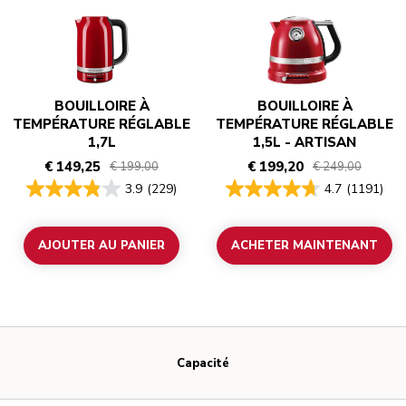
BOUILLOIRE À
BOUILLOIRE À
TEMPÉRATURE RÉGLABLE
TEMPÉRATURE RÉGLABLE
1,7L
1,5L - ARTISAN
€ 149,25
€ 199,20
€ 199,00
€ 249,00
3.9
(229)
4.7
(1191)
AJOUTER AU PANIER
ACHETER MAINTENANT
Capacité