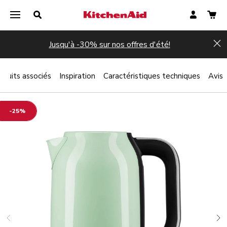
Jusqu'à -30% sur nos offres d'été!
Hi
oduits associés
Inspiration
Caractéristiques techniques
Avis
-25%