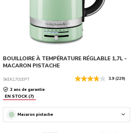
BOUILLOIRE À TEMPÉRATURE RÉGLABLE 1,7L -
MACARON PISTACHE
3.9
(229)
5KEK1701EPT
2 ans de garantie
EN STOCK
(
7
)
Macaron pistache
Arrow