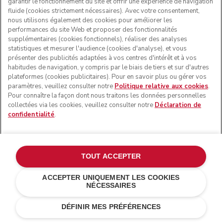
garantir le fonctionnement du site et offrir une expérience de navigation
fluide (cookies strictement nécessaires). Avec votre consentement,
nous utilisons également des cookies pour améliorer les
performances du site Web et proposer des fonctionnalités
supplémentaires (cookies fonctionnels), réaliser des analyses
statistiques et mesurer l'audience (cookies d'analyse), et vous
présenter des publicités adaptées à vos centres d'intérêt et à vos
habitudes de navigation, y compris par le biais de tiers et sur d'autres
plateformes (cookies publicitaires). Pour en savoir plus ou gérer vos
paramètres, veuillez consulter notre
Politique relative aux cookies
.
Pour connaître la façon dont nous traitons les données personnelles
collectées via les cookies, veuillez consulter notre
Déclaration de
confidentialité
.
TOUT ACCEPTER
ACCEPTER UNIQUEMENT LES COOKIES
NÉCESSAIRES
Macaron pistache
€ 199,00
AJOUTER AU PANIER
€ 149,25
Économies de
DÉFINIR MES PRÉFÉRENCES
coûts
€ 49,75