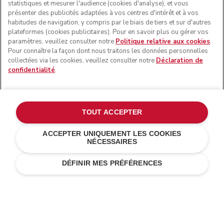
statistiques et mesurer l'audience (cookies d'analyse), et vous
présenter des publicités adaptées à vos centres d'intérêt et à vos
habitudes de navigation, y compris par le biais de tiers et sur d'autres
plateformes (cookies publicitaires). Pour en savoir plus ou gérer vos
paramètres, veuillez consulter notre
Politique relative aux cookies
.
Pour connaître la façon dont nous traitons les données personnelles
collectées via les cookies, veuillez consulter notre
Déclaration de
confidentialité
.
© KitchenAid 2026 - Tous droits réservés. KitchenAid et la
forme du robot pâtissier multifonction sont des marques
commerciales aux États-Unis et ailleurs.
TOUT ACCEPTER
Gérer mes cookies
Politique de confidentialité
ACCEPTER UNIQUEMENT LES COOKIES
NÉCESSAIRES
Politique en matière de cookies
Autres pays
Résolution des litiges en ligne
DÉFINIR MES PRÉFÉRENCES
Livraison standard gratuite pour toute commande
supérieure à 50 €