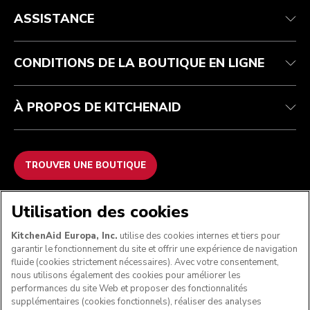
Health Check
Conditions générales de vente
La marque
Trouver une boutique
Service après-vente
Expédition et livraison
Notre histoire
ASSISTANCE
Suivez votre commande
Retours et remboursements
Garantie et documents
Imprint
Contactez-nous
Déclaration d’accessibilité
FAQ
ODR
CONDITIONS DE LA BOUTIQUE EN LIGNE
À PROPOS DE KITCHENAID
TROUVER UNE BOUTIQUE
NOUS ACCEPTONS
Utilisation des cookies
KitchenAid Europa, Inc.
utilise des cookies internes et tiers pour
garantir le fonctionnement du site et offrir une expérience de navigation
fluide (cookies strictement nécessaires). Avec votre consentement,
SUIVEZ-NOUS
nous utilisons également des cookies pour améliorer les
performances du site Web et proposer des fonctionnalités
supplémentaires (cookies fonctionnels), réaliser des analyses