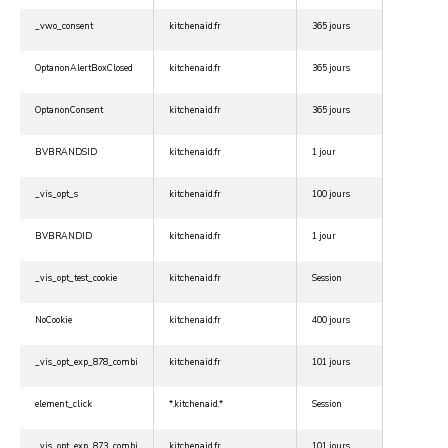
_vwo_consent
kitchenaid.fr
365 jours
OptanonAlertBoxClosed
kitchenaid.fr
365 jours
OptanonConsent
kitchenaid.fr
365 jours
BVBRANDSID
kitchenaid.fr
1 jour
_vis_opt_s
kitchenaid.fr
100 jours
BVBRANDID
kitchenaid.fr
1 jour
_vis_opt_test_cookie
kitchenaid.fr
Session
NoCookie
kitchenaid.fr
400 jours
_vis_opt_exp_878_combi
kitchenaid.fr
101 jours
element_click
*.kitchenaid.*
Session
_vis_opt_exp_873_combi
kitchenaid.fr
101 jours