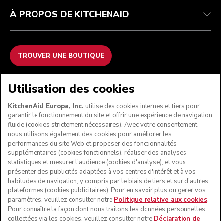
À PROPOS DE KITCHENAID
TROUVER UNE BOUTIQUE
NOUS ACCEPTONS
Utilisation des cookies
KitchenAid Europa, Inc.
utilise des cookies internes et tiers pour
garantir le fonctionnement du site et offrir une expérience de navigation
fluide (cookies strictement nécessaires). Avec votre consentement,
SUIVEZ-NOUS
nous utilisons également des cookies pour améliorer les
performances du site Web et proposer des fonctionnalités
supplémentaires (cookies fonctionnels), réaliser des analyses
statistiques et mesurer l'audience (cookies d'analyse), et vous
présenter des publicités adaptées à vos centres d'intérêt et à vos
habitudes de navigation, y compris par le biais de tiers et sur d'autres
plateformes (cookies publicitaires). Pour en savoir plus ou gérer vos
paramètres, veuillez consulter notre
Politique relative aux cookies
.
Pour connaître la façon dont nous traitons les données personnelles
collectées via les cookies, veuillez consulter notre
Déclaration de