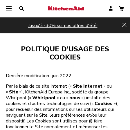
Jusqu'à -30% sur nos offres d'été!
Hi
POLITIQUE D’USAGE DES
COOKIES
Dernière modification : juin 2022
Par le biais de ce site Internet («
Site Internet
» ou
«
Site
»), KitchenAid Europa Inc., société du groupe
Whirlpool («
Whirlpool
» ou «
nous
») installe des
cookies et d'autres technologies de suivi («
Cookies
»),
pour recueillir des informations sur les utilisateurs qui
naviguent sur le Site, leurs préférences et/ou leur
dispositif. Les Cookies sont utilisés pour (i) faire
fonctionner le Site normalement et mémoriser les