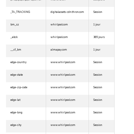
_TA_TRACKING
digitalassets-cdn.thron.com
Session
bm_sz
whirlpool.com
1 jour
_abck
whirlpool.com
365 jours
__cf_bm
almapay.com
1 jour
edge-country
www.whirlpool.com
Session
edge-state
www.whirlpool.com
Session
edge-zip-code
www.whirlpool.com
Session
edge-lat
www.whirlpool.com
Session
edge-long
www.whirlpool.com
Session
edge-city
www.whirlpool.com
Session