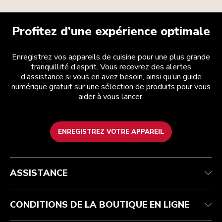
Profitez d’une expérience optimale
Enregistrez vos appareils de cuisine pour une plus grande
tranquillité d’esprit. Vous recevrez des alertes
d’assistance si vous en avez besoin, ainsi qu’un guide
numérique gratuit sur une sélection de produits pour vous
aider à vous lancer.
ENREGISTREZ VOTRE APPAREIL
Health Check
Conditions générales de vente
La marque
Trouver une boutique
Service après-vente
Expédition et livraison
Notre histoire
ASSISTANCE
Suivez votre commande
Retours et remboursements
Garantie et documents
Imprint
Contactez-nous
Déclaration d’accessibilité
FAQ
ODR
CONDITIONS DE LA BOUTIQUE EN LIGNE