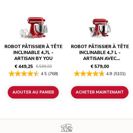
ROBOT PÂTISSIER À TÊTE
ROBOT PÂTISSIER À TÊTE
INCLINABLE 4,7L -
INCLINABLE 4,7 L -
ARTISAN BY YOU
ARTISAN AVEC
ACCESSOIRES
€ 449,25
€ 579,00
€ 599,00
4.5
(768)
4.8
(5101)
AJOUTER AU PANIER
ACHETER MAINTENANT