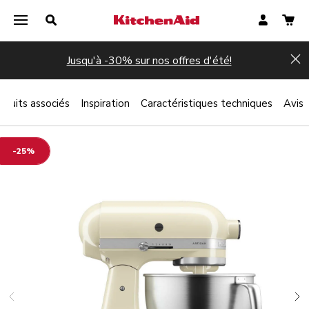
Jusqu'à -30% sur nos offres d'été!
Hi
oduits associés
Inspiration
Caractéristiques techniques
Avis
-25%