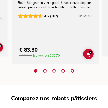
Bol mélangeur en verre gradué avec couvercle pour
robots pâtissiers à tête inclinable de taille moyenne.
5KSM5GB
4.6
(182)
HM
+
€ 83,30
ADD TO CART
+
€ 119,00
ADD TO C
Économisez
€ 35,70
Comparez nos robots pâtissiers