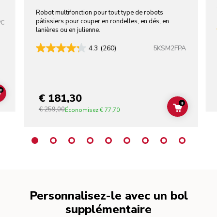
Robot multifonction pour tout type de robots
pâtissiers pour couper en rondelles, en dés, en
PC
lanières ou en julienne.
5KSM2FPA
4.3
(260)
+
€ 181,30
ADD TO CART
+
€ 259,00
ADD TO C
Économisez
€ 77,70
Personnalisez-le avec un bol
supplémentaire