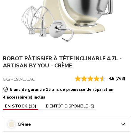
ROBOT PÂTISSIER À TÊTE INCLINABLE 4,7L -
ARTISAN BY YOU - CRÈME
4.5
(768)
5KSM193ADEAC
5 ans de garantie 15 ans de promesse de réparation
4 accessoire(s) inclus
EN STOCK
(
13
)
BIENTÔT DISPONIBLE
(
5
)
Crème
Arrow