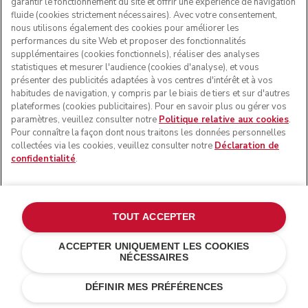
garantir le fonctionnement du site et offrir une expérience de navigation
fluide (cookies strictement nécessaires). Avec votre consentement,
nous utilisons également des cookies pour améliorer les
performances du site Web et proposer des fonctionnalités
supplémentaires (cookies fonctionnels), réaliser des analyses
statistiques et mesurer l'audience (cookies d'analyse), et vous
présenter des publicités adaptées à vos centres d'intérêt et à vos
habitudes de navigation, y compris par le biais de tiers et sur d'autres
plateformes (cookies publicitaires). Pour en savoir plus ou gérer vos
paramètres, veuillez consulter notre
Politique relative aux cookies
.
Pour connaître la façon dont nous traitons les données personnelles
collectées via les cookies, veuillez consulter notre
Déclaration de
confidentialité
.
Personnaliser avec une gravure
€ 20,00
TOUT ACCEPTER
Votre gravure (0/24)
ACCEPTER UNIQUEMENT LES COOKIES
NÉCESSAIRES
Crème
€ 599,00
AJOUTER AU PANIER
DÉFINIR MES PRÉFÉRENCES
€ 449,25
Économies de
coûts
€ 149,75