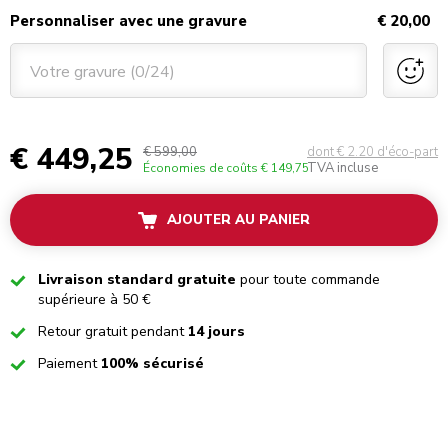
Personnaliser avec une gravure
€ 20,00
Votre gravure (0/24)
€ 449,25
€ 599,00
dont € 2.20 d'éco-part
TVA incluse
Économies de coûts
€ 149,75
AJOUTER AU PANIER
Checked
Livraison standard gratuite
pour toute commande
supérieure à 50 €
Checked
Retour gratuit pendant
14 jours
Checked
Paiement
100% sécurisé