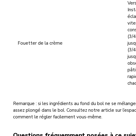
Vers
Inst
écl
vite
con
(3/
Fouetter de la crème
jusq
(3/
jusq
obs
pâti
rap
cha
Remarque : si les ingrédients au fond du bol ne se mélange
assez plongé dans le bol. Consultez notre article sur l’espa
comment le régler facilement vous-même.
Questions fréquemment posées à ce suje