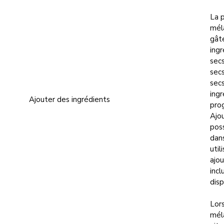
La p
méla
gâte
ingr
secs
secs
secs
ing
Ajouter des ingrédients
prog
Ajou
pos
dan
util
ajou
inc
disp
Lor
mél