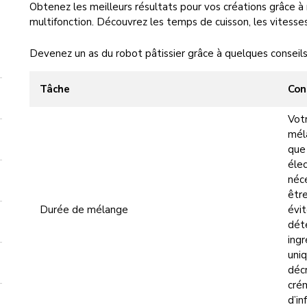
Obtenez les meilleurs résultats pour vos créations grâce à n
multifonction. Découvrez les temps de cuisson, les vitesses, 
Devenez un as du robot pâtissier grâce à quelques conseils
Tâche
Con
Votr
mél
que 
élec
néce
être
Durée de mélange
évi
dét
ing
uniq
décr
cré
d’in