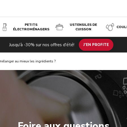
PETITS
USTENSILES DE
COUL
ÉLECTROMÉNAGERS
CUISSON
Jusqu'à -30% sur nos offres d'été!
J’EN PROFITE
élanger au mieux les ingrédients ?
Foire aux questions