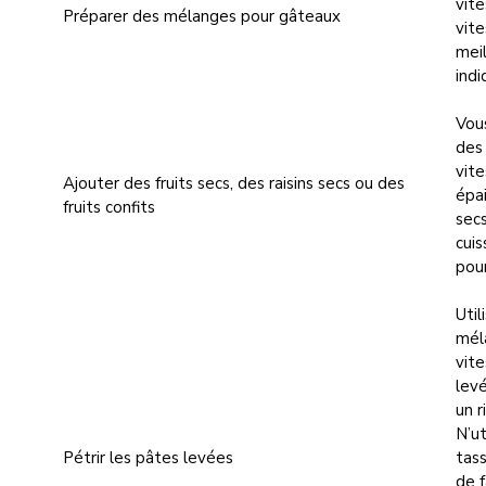
vit
Préparer des mélanges pour gâteaux
vite
meil
indi
Vous
des
vite
Ajouter des fruits secs, des raisins secs ou des
épai
fruits confits
sec
cuis
pour
Util
méla
vite
levé
un r
N’ut
Pétrir les pâtes levées
tass
de f