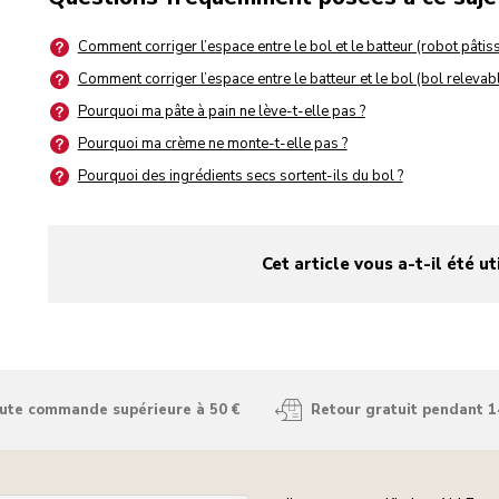
Comment corriger l’espace entre le bol et le batteur (robot pâtissi
Comment corriger l’espace entre le batteur et le bol (bol relevabl
Pourquoi ma pâte à pain ne lève-t-elle pas ?
Pourquoi ma crème ne monte-t-elle pas ?
Pourquoi des ingrédients secs sortent-ils du bol ?
Cet article vous a-t-il été ut
yes
no
oute commande supérieure à 50 €
Retour gratuit pendant 1