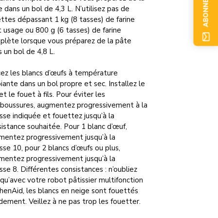
ABONNEZ-VOUS
 dans un bol de 4,3 L. N’utilisez pas de
ttes dépassant 1 kg (8 tasses) de farine
 usage ou 800 g (6 tasses) de farine
plète lorsque vous préparez de la pâte
 un bol de 4,8 L.
cez les blancs d’œufs à température
ante dans un bol propre et sec. Installez le
et le fouet à fils. Pour éviter les
aboussures, augmentez progressivement à la
sse indiquée et fouettez jusqu’à la
istance souhaitée. Pour 1 blanc d’œuf,
mentez progressivement jusqu’à la
sse 10, pour 2 blancs d’œufs ou plus,
mentez progressivement jusqu’à la
sse 8. Différentes consistances : n’oubliez
qu’avec votre robot pâtissier multifonction
henAid, les blancs en neige sont fouettés
dement. Veillez à ne pas trop les fouetter.