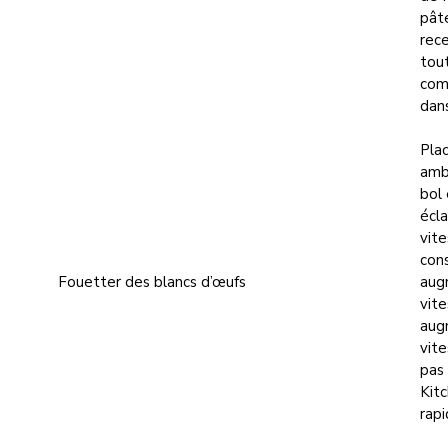
pâte
rece
tout
com
dans
Pla
ambi
bol 
écl
vite
cons
Fouetter des blancs d’œufs
aug
vite
aug
vite
pas 
Kitc
rapi