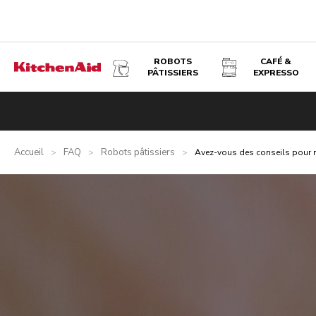
ROBOTS
CAFÉ &
PÂTISSIERS
EXPRESSO
Accueil
FAQ
Robots pâtissiers
>
>
>
Avez-vous des conseils pour m