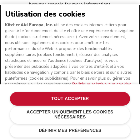
browser console for more information)
.
Utilisation des cookies
KitchenAid Europa, Inc.
utilise des cookies internes et tiers pour
garantir le fonctionnement du site et offrir une expérience de navigation
fluide (cookies strictement nécessaires). Avec votre consentement,
nous utilisons également des cookies pour améliorer les
performances du site Web et proposer des fonctionnalités
supplémentaires (cookies fonctionnels), réaliser des analyses
statistiques et mesurer l'audience (cookies d'analyse), et vous
présenter des publicités adaptées à vos centres d'intérêt et à vos
habitudes de navigation, y compris par le biais de tiers et sur d'autres
plateformes (cookies publicitaires). Pour en savoir plus ou gérer vos
paramètres, veuillez consulter notre
Politique relative aux cookies
.
Pour connaître la façon dont nous traitons les données personnelles
collectées via les cookies, veuillez consulter notre
Déclaration de
TOUT ACCEPTER
confidentialité
.
ACCEPTER UNIQUEMENT LES COOKIES
NÉCESSAIRES
DÉFINIR MES PRÉFÉRENCES