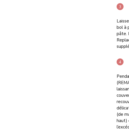
Laiss
bol à 
pâte. 
Replac
suppl
Pendan
(REMAR
laissa
couver
recouv
délica
(de ma
haut) 
l’excé