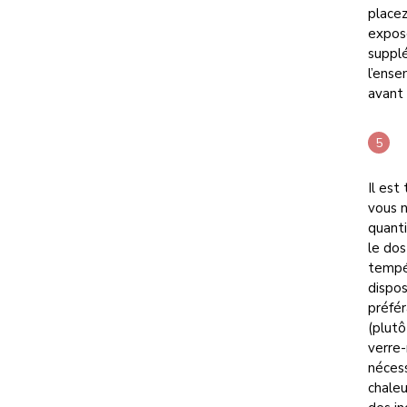
placez
expose
supplé
l’ense
avant 
Il est
vous n
quanti
le dos
tempér
dispos
préfér
(plutô
verre-
nécess
chaleu