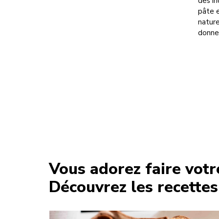
des in
pâte e
nature
donnen
Vous adorez faire votr
Découvrez les recett