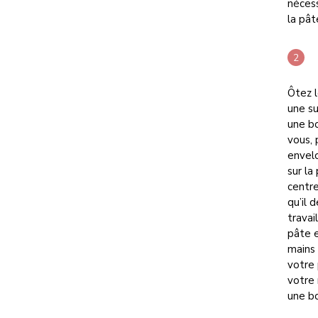
nécess
la pâ
Ôtez l
une su
une bo
vous, 
envel
sur la
centre
qu’il 
travai
pâte e
mains
votre 
votre 
une b