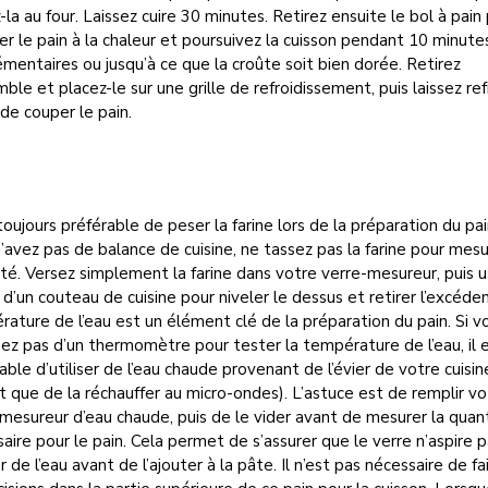
-la au four. Laissez cuire 30 minutes. Retirez ensuite le bol à pain
r le pain à la chaleur et poursuivez la cuisson pendant 10 minute
mentaires ou jusqu’à ce que la croûte soit bien dorée. Retirez
mble et placez-le sur une grille de refroidissement, puis laissez ref
de couper le pain.
 toujours préférable de peser la farine lors de la préparation du pai
’avez pas de balance de cuisine, ne tassez pas la farine pour mesu
té. Versez simplement la farine dans votre verre-mesureur, puis ut
 d’un couteau de cuisine pour niveler le dessus et retirer l’excéden
ature de l’eau est un élément clé de la préparation du pain. Si v
ez pas d’un thermomètre pour tester la température de l’eau, il 
able d’utiliser de l’eau chaude provenant de l’évier de votre cuisin
t que de la réchauffer au micro-ondes). L’astuce est de remplir vo
mesureur d’eau chaude, puis de le vider avant de mesurer la quan
aire pour le pain. Cela permet de s’assurer que le verre n’aspire p
r de l’eau avant de l’ajouter à la pâte. Il n’est pas nécessaire de fa