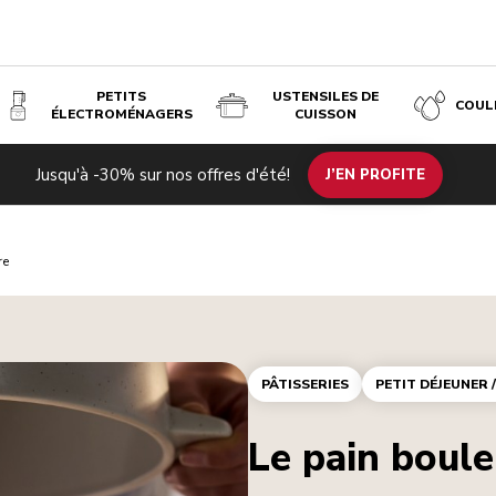
PETITS
USTENSILES DE
COUL
ÉLECTROMÉNAGERS
CUISSON
Jusqu'à -30% sur nos offres d'été!
J’EN PROFITE
re
PÂTISSERIES
PETIT DÉJEUNER 
Le pain boule 