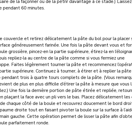
aire de la façonner ou de la pétrir davantage à ce stade.) Laissez
te pendant 60 minutes.
e couvercle et retirez délicatement la pâte du bol pour la placer 
rface généreusement farinée. Une fois la pâte devant vous et fo
ule grossière, pincez-en la partie supérieure, étirez-la en l’éloign
puis repliez-la au centre de la pâte comme si vous fermiez une
oppe. Faites légèrement tourner la pâte et recommencez l’opéra
 partie supérieure. Continuez à tourner, à étirer et à replier la pâte
 pendant trois à quatre tours complets de la pâte. (Vous remarq
devient de plus en plus difficile d’étirer la pâte à mesure que vous 
llez.) Une fois la dernière portion de pâte étirée et repliée, retour
n plaçant la face avec un pli vers le bas. Placez délicatement les
 de chaque côté de la boule et recouvrez doucement le bord droi
paume droite tout en faisant pivoter la boule sur la surface à l’ai
main gauche. Cette opération permet de lisser la pâte afin d’obte
oule parfaitement ronde.