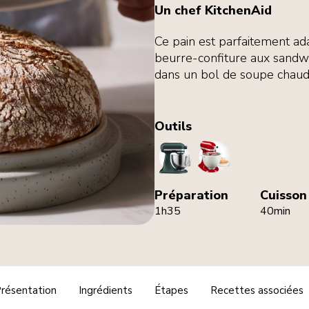
Un chef KitchenAid
Ce pain est parfaitement adap
beurre-confiture aux sandwi
dans un bol de soupe chaud
Outils
StandMixer
BreadBowl
Préparation
Cuisson
1h35
40min
résentation
Ingrédients
Étapes
Recettes associées