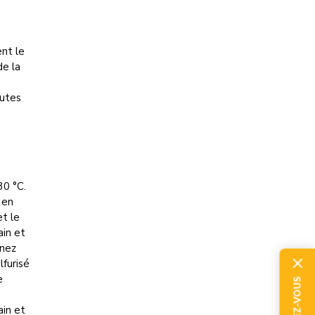
nt le
de la
nutes
30 °C.
 en
et le
ain et
rnez
lfurisé
e
ain et