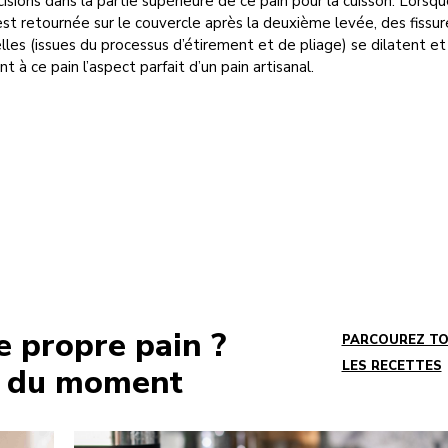
cisions dans la partie supérieure de ce pain pour la cuisson. Lorsqu
st retournée sur le couvercle après la deuxième levée, des fissur
lles (issues du processus d’étirement et de pliage) se dilatent et
t à ce pain l’aspect parfait d’un pain artisanal.
e propre pain ?
PARCOUREZ T
LES RECETTES
es du moment