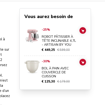
Vous aurez besoin de
Go to
ROBOT PÂTISSIER À TÊTE INCLINABLE 4,7L - ART
-25%
ADD TO CAR
ROBOT PÂTISSIER À
ol à
TÊTE INCLINABLE 4,7L
- ARTISAN BY YOU
-le sur
€ 449,25
€ 599,00
et
 2
Go to
BOL À PAIN AVEC COUVERCLE DE CUISSON
details
-30%
ADD TO CAR
ersez
BOL À PAIN AVEC
COUVERCLE DE
l,
CUISSON
n’est
€ 125,30
€ 179,00
la
e d’un
 placez