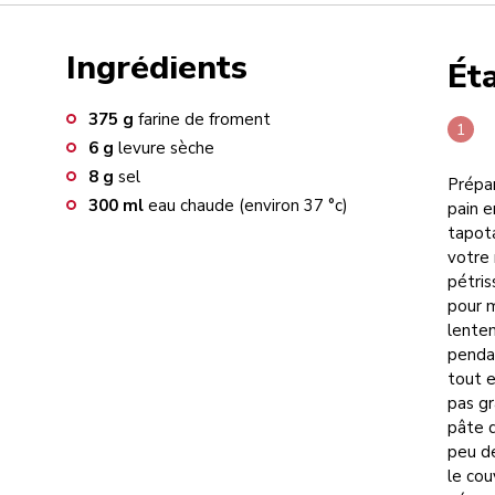
Ingrédients
Ét
375
g
farine de froment
6
g
levure sèche
8
g
sel
Prépar
300
ml
eau chaude (environ 37 °c)
pain e
tapota
votre 
pétris
pour m
lentem
pendan
tout e
pas gr
pâte d
peu de
le cou