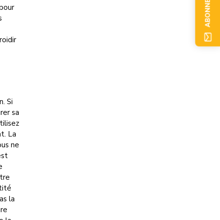
ABONNEZ-VOUS
 pour
s
roidir
n. Si
rer sa
ilisez
t. La
ous ne
est
e
tre
tité
as la
ire