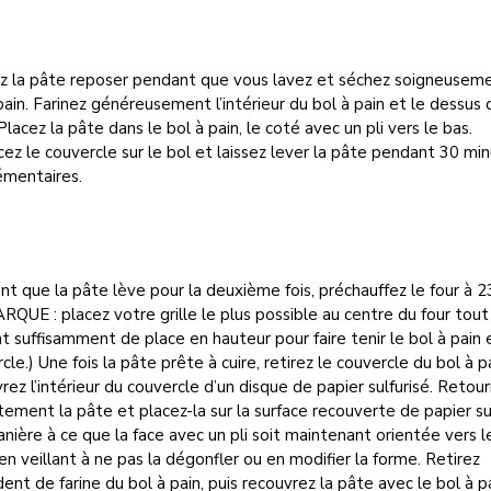
ez la pâte reposer pendant que vous lavez et séchez soigneuseme
pain. Farinez généreusement l’intérieur du bol à pain et le dessus 
Placez la pâte dans le bol à pain, le coté avec un pli vers le bas.
ez le couvercle sur le bol et laissez lever la pâte pendant 30 mi
émentaires.
t que la pâte lève pour la deuxième fois, préchauffez le four à 2
QUE : placez votre grille le plus possible au centre du four tout
nt suffisamment de place en hauteur pour faire tenir le bol à pain 
cle.) Une fois la pâte prête à cuire, retirez le couvercle du bol à p
rez l’intérieur du couvercle d’un disque de papier sulfurisé. Retou
tement la pâte et placez-la sur la surface recouverte de papier su
nière à ce que la face avec un pli soit maintenant orientée vers l
en veillant à ne pas la dégonfler ou en modifier la forme. Retirez
dent de farine du bol à pain, puis recouvrez la pâte avec le bol à p