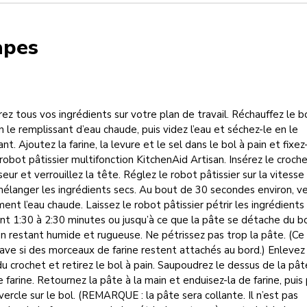
apes
ez tous vos ingrédients sur votre plan de travail. Réchauffez le b
n le remplissant d’eau chaude, puis videz l’eau et séchez-le en le
nt. Ajoutez la farine, la levure et le sel dans le bol à pain et fixez
robot pâtissier multifonction KitchenAid Artisan. Insérez le croch
seur et verrouillez la tête. Réglez le robot pâtissier sur la vitesse
élanger les ingrédients secs. Au bout de 30 secondes environ, v
ent l’eau chaude. Laissez le robot pâtissier pétrir les ingrédients
t 1:30 à 2:30 minutes ou jusqu’à ce que la pâte se détache du bo
n restant humide et rugueuse. Ne pétrissez pas trop la pâte. (Ce 
ave si des morceaux de farine restent attachés au bord.) Enlevez 
u crochet et retirez le bol à pain. Saupoudrez le dessus de la pât
 farine. Retournez la pâte à la main et enduisez-la de farine, puis
vercle sur le bol. (REMARQUE : la pâte sera collante. Il n’est pas