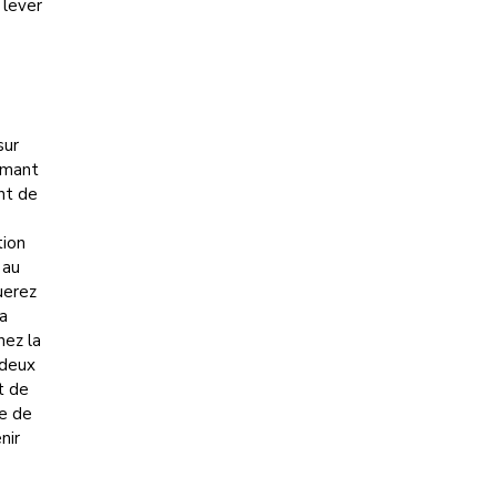
 lever
sur
rmant
ant de
tion
 au
uerez
la
nez la
 deux
t de
de de
nir