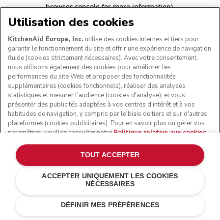
browser console for more information)
.
Utilisation des cookies
KitchenAid Europa, Inc.
utilise des cookies internes et tiers pour
garantir le fonctionnement du site et offrir une expérience de navigation
fluide (cookies strictement nécessaires). Avec votre consentement,
nous utilisons également des cookies pour améliorer les
performances du site Web et proposer des fonctionnalités
supplémentaires (cookies fonctionnels), réaliser des analyses
statistiques et mesurer l'audience (cookies d'analyse), et vous
présenter des publicités adaptées à vos centres d'intérêt et à vos
habitudes de navigation, y compris par le biais de tiers et sur d'autres
plateformes (cookies publicitaires). Pour en savoir plus ou gérer vos
paramètres, veuillez consulter notre
Politique relative aux cookies
.
Pour connaître la façon dont nous traitons les données personnelles
collectées via les cookies, veuillez consulter notre
Déclaration de
TOUT ACCEPTER
confidentialité
.
ACCEPTER UNIQUEMENT LES COOKIES
NÉCESSAIRES
DÉFINIR MES PRÉFÉRENCES