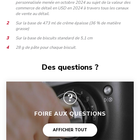
personnalisée menée en octobre 2024 au sujet de la valeur des
commerce de détail en USD en 2024 à travers tous les canaux
de vente au détail.
Sur la base de 473 ml de crème épaisse (36 % de matière
grasse)
Sur la base de biscuits standard de 5,1 cm
28 g de pâte pour chaque biscuit.
Des questions ?
FOIRE AUX QUESTIONS
AFFICHER TOUT