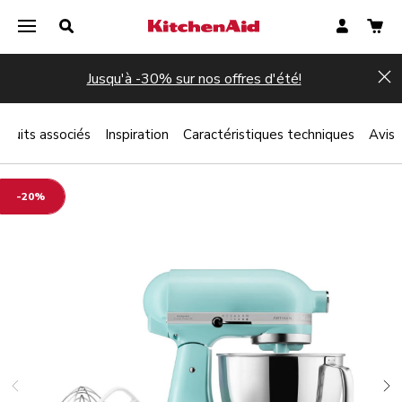
Jusqu'à -30% sur nos offres d'été!
Hi
oduits associés
Inspiration
Caractéristiques techniques
Avis
-20%