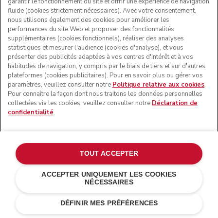
garantir le fonctionnement du site et offrir une expérience de navigation
fluide (cookies strictement nécessaires). Avec votre consentement,
nous utilisons également des cookies pour améliorer les
performances du site Web et proposer des fonctionnalités
supplémentaires (cookies fonctionnels), réaliser des analyses
statistiques et mesurer l'audience (cookies d'analyse), et vous
présenter des publicités adaptées à vos centres d'intérêt et à vos
habitudes de navigation, y compris par le biais de tiers et sur d'autres
plateformes (cookies publicitaires). Pour en savoir plus ou gérer vos
paramètres, veuillez consulter notre
Politique relative aux cookies
.
Pour connaître la façon dont nous traitons les données personnelles
collectées via les cookies, veuillez consulter notre
Déclaration de
confidentialité
.
TOUT ACCEPTER
ACCEPTER UNIQUEMENT LES COOKIES
NÉCESSAIRES
Eau minérale
€ 499,00
AJOUTER AU PANIER
€ 399,20
Économies de
DÉFINIR MES PRÉFÉRENCES
coûts
€ 99,80