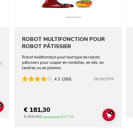
ROBOT MULTIFONCTION POUR
ROBOT PÂTISSIER
Robot multifonction pour tout type de robots
pâtissiers pour couper en rondelles, en dés, en
PC
lanières ou en julienne.
5KSM2FPA
4.3
(260)
+
€ 181,30
ADD TO CART
+
€ 259,00
ADD TO C
Économisez
€ 77,70