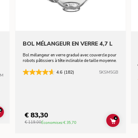
BOL MÉLANGEUR EN VERRE 4,7 L
Bol mélangeur en verre gradué avec couvercle pour
robots pâtissiers à tête inclinable de taille moyenne.
5KSM5GB
4.6
(182)
HM
+
€ 83,30
ADD TO CART
+
€ 119,00
ADD TO C
Économisez
€ 35,70