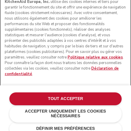
KitchenAid Europa, Inc.
utilise des cookies internes et tiers pour
garantir le fonctionnement du site et offrir une expérience de navigation
fluide (cookies strictement nécessaires). Avec votre consentement,
SUIVEZ-NOUS
nous utilisons également des cookies pour améliorer les
performances du site Web et proposer des fonctionnalités
supplémentaires (cookies fonctionnels), réaliser des analyses
statistiques et mesurer l'audience (cookies d'analyse), et vous
présenter des publicités adaptées à vos centres d'intérêt et à vos
habitudes de navigation, y compris par le biais de tiers et sur d'autres
plateformes (cookies publicitaires). Pour en savoir plus ou gérer vos
paramètres, veuillez consulter notre
Politique relative aux cookies
.
Pour connaître la façon dont nous traitons les données personnelles
collectées via les cookies, veuillez consulter notre
Déclaration de
confidentialité
.
© KitchenAid 2026 - Tous droits réservés. KitchenAid et la
forme du robot pâtissier multifonction sont des marques
commerciales aux États-Unis et ailleurs.
TOUT ACCEPTER
Gérer mes cookies
Politique de confidentialité
ACCEPTER UNIQUEMENT LES COOKIES
NÉCESSAIRES
Politique en matière de cookies
Autres pays
Résolution des litiges en ligne
DÉFINIR MES PRÉFÉRENCES