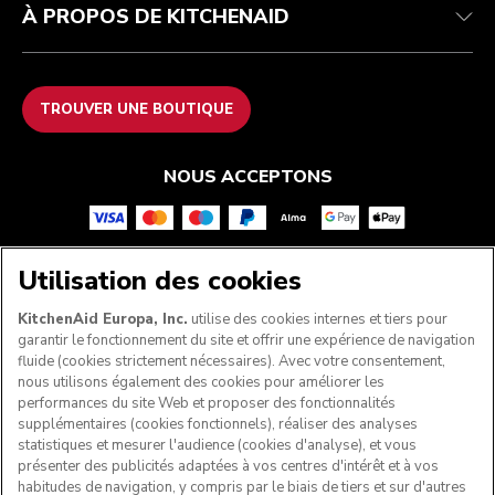
À PROPOS DE KITCHENAID
TROUVER UNE BOUTIQUE
NOUS ACCEPTONS
Utilisation des cookies
SUIVEZ-NOUS
KitchenAid Europa, Inc.
utilise des cookies internes et tiers pour
garantir le fonctionnement du site et offrir une expérience de navigation
fluide (cookies strictement nécessaires). Avec votre consentement,
nous utilisons également des cookies pour améliorer les
performances du site Web et proposer des fonctionnalités
supplémentaires (cookies fonctionnels), réaliser des analyses
statistiques et mesurer l'audience (cookies d'analyse), et vous
présenter des publicités adaptées à vos centres d'intérêt et à vos
habitudes de navigation, y compris par le biais de tiers et sur d'autres