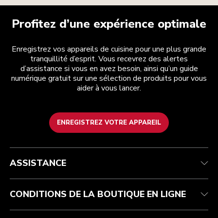
Profitez d’une expérience optimale
Enregistrez vos appareils de cuisine pour une plus grande
tranquillité d’esprit. Vous recevrez des alertes
d’assistance si vous en avez besoin, ainsi qu’un guide
numérique gratuit sur une sélection de produits pour vous
aider à vous lancer.
ENREGISTREZ VOTRE APPAREIL
Health Check
Conditions générales de vente
La marque
Trouver une boutique
Service après-vente
Expédition et livraison
Notre histoire
ASSISTANCE
Suivez votre commande
Retours et remboursements
Garantie et documents
Imprint
Contactez-nous
Déclaration d’accessibilité
FAQ
ODR
CONDITIONS DE LA BOUTIQUE EN LIGNE