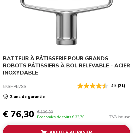
BATTEUR À PÂTISSERIE POUR GRANDS
ROBOTS PÂTISSIERS À BOL RELEVABLE - ACIER
INOXYDABLE
4.5
(21)
5KSMPB7SS
2 ans de garantie
€ 76,30
€ 109,00
TVA incluse
Économies de coûts
€ 32,70
AJOUTER AU PANIER