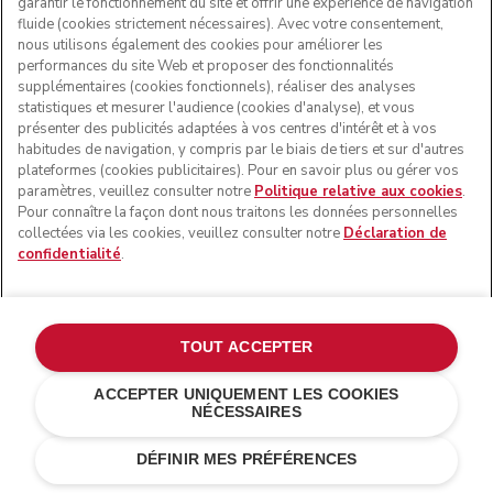
garantir le fonctionnement du site et offrir une expérience de navigation
fluide (cookies strictement nécessaires). Avec votre consentement,
nous utilisons également des cookies pour améliorer les
performances du site Web et proposer des fonctionnalités
supplémentaires (cookies fonctionnels), réaliser des analyses
statistiques et mesurer l'audience (cookies d'analyse), et vous
présenter des publicités adaptées à vos centres d'intérêt et à vos
habitudes de navigation, y compris par le biais de tiers et sur d'autres
plateformes (cookies publicitaires). Pour en savoir plus ou gérer vos
paramètres, veuillez consulter notre
Politique relative aux cookies
.
Pour connaître la façon dont nous traitons les données personnelles
collectées via les cookies, veuillez consulter notre
Déclaration de
confidentialité
.
TOUT ACCEPTER
ACCEPTER UNIQUEMENT LES COOKIES
NÉCESSAIRES
€ 109,00
€ 76,30
AJOUTER AU PANIER
Économies de coûts
€ 32,70
DÉFINIR MES PRÉFÉRENCES