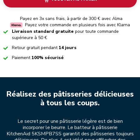
Payez en 3x sans frais, à partir de 300 € avec Alma
Payez votre commande en plusieurs fois avec Klarna
Checked
Livraison standard gratuite
pour toute commande
supérieure à 50 €
Checked
Retour gratuit pendant
14 jours
Checked
Paiement
100% sécurisé
Réalisez des pâtisseries délicieuses
à tous les coups.
Le secret pour une pâtisserie légère est de bien
incorporer le beurre. Le batteur à pâtisserie
KitchenAid 5KSMPB7SS garantit des pâtisseries toujours