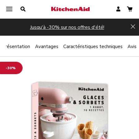
Jusqu'à -30% sur nos offres d'été!
Hi
Présentation
Avantages
Caractéristiques techniques
Avis
-30%