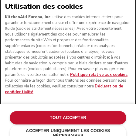
Utilisation des cookies
SUIVEZ-NOUS
KitchenAid Europa, Inc.
utilise des cookies internes et tiers pour
garantir le fonctionnement du site et offrir une expérience de navigation
fluide (cookies strictement nécessaires). Avec votre consentement,
nous utilisons également des cookies pour améliorer les
performances du site Web et proposer des fonctionnalités
supplémentaires (cookies fonctionnels), réaliser des analyses
statistiques et mesurer l'audience (cookies d'analyse), et vous
présenter des publicités adaptées à vos centres d'intérêt et à vos
habitudes de navigation, y compris par le biais de tiers et sur d'autres
plateformes (cookies publicitaires). Pour en savoir plus ou gérer vos
paramètres, veuillez consulter notre
Politique relative aux cookies
.
© KitchenAid 2026 - Tous droits réservés. KitchenAid et la
Pour connaître la façon dont nous traitons les données personnelles
forme du robot pâtissier multifonction sont des marques
collectées via les cookies, veuillez consulter notre
Déclaration de
commerciales aux États-Unis et ailleurs.
confidentialité
.
Gérer mes cookies
Politique de confidentialité
Politique en matière de cookies
Autres pays
Résolution des litiges en ligne
TOUT ACCEPTER
ACCEPTER UNIQUEMENT LES COOKIES
NÉCESSAIRES