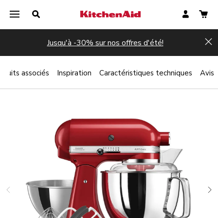
Jusqu'à -30% sur nos offres d'été!
Hi
oduits associés
Inspiration
Caractéristiques techniques
Avis