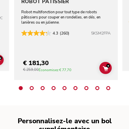
ROBOT PÂTISSIER
Robot multifonction pour tout type de robots
pâtissiers pour couper en rondelles, en dés, en
PC
lanières ou en julienne.
5KSM2FPA
4.3
(260)
+
€ 181,30
ADD TO CART
+
€ 259,00
ADD TO C
Économisez
€ 77,70
Personnalisez-le avec un bol