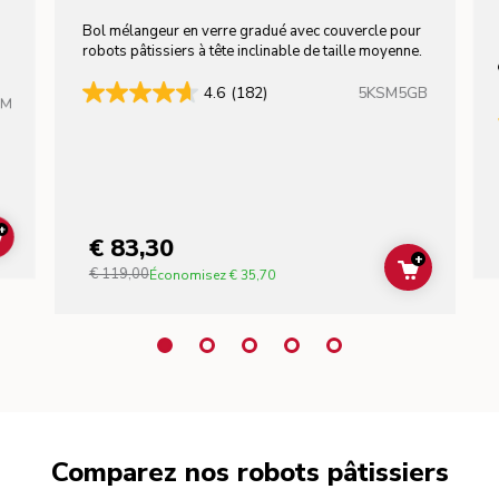
Bol mélangeur en verre gradué avec couvercle pour
robots pâtissiers à tête inclinable de taille moyenne.
5KSM5GB
4.6
(182)
HM
+
€ 83,30
ADD TO CART
+
€ 119,00
ADD TO C
Économisez
€ 35,70
Comparez nos robots pâtissiers