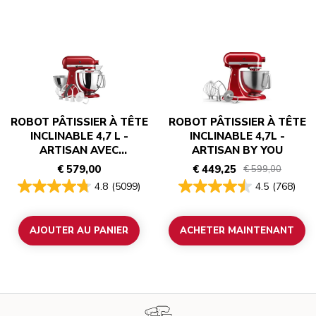
ROBOT PÂTISSIER À TÊTE
ROBOT PÂTISSIER À TÊTE
INCLINABLE 4,7 L -
INCLINABLE 4,7L -
ARTISAN AVEC
ARTISAN BY YOU
ACCESSOIRES
€ 579,00
€ 449,25
€ 599,00
4.8
(5099)
4.5
(768)
AJOUTER AU PANIER
ACHETER MAINTENANT