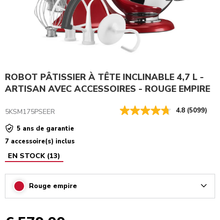
ROBOT PÂTISSIER À TÊTE INCLINABLE 4,7 L -
ARTISAN AVEC ACCESSOIRES - ROUGE EMPIRE
4.8
(5099)
5KSM175PSEER
5 ans de garantie
7 accessoire(s) inclus
EN STOCK
(
13
)
Rouge empire
Arrow