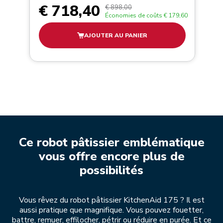
€ 718,40
€ 898,00
Économies de coûts
€ 179,60
AJOUTER AU PANIER
Ce robot pâtissier emblématique
vous offre encore plus de
possibilités
Vous rêvez du robot pâtissier KitchenAid 175 ? Il est
aussi pratique que magnifique. Vous pouvez fouetter,
battre, remuer, effilocher, pétrir ou réduire en purée. Et ce