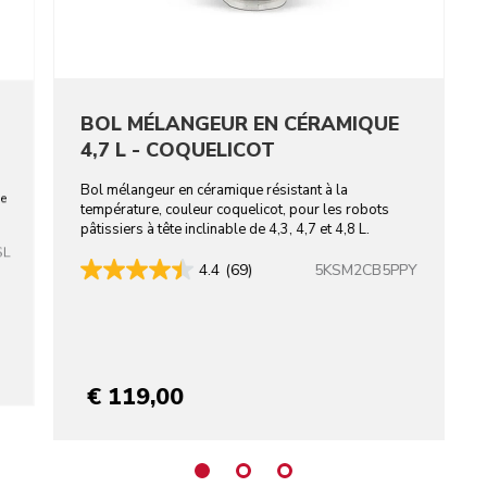
BOL MÉLANGEUR EN CÉRAMIQUE
4,7 L - COQUELICOT
Bol mélangeur en céramique résistant à la
de
température, couleur coquelicot, pour les robots
pâtissiers à tête inclinable de 4,3, 4,7 et 4,8 L.
SL
5KSM2CB5PPY
4.4
(69)
€ 119,00