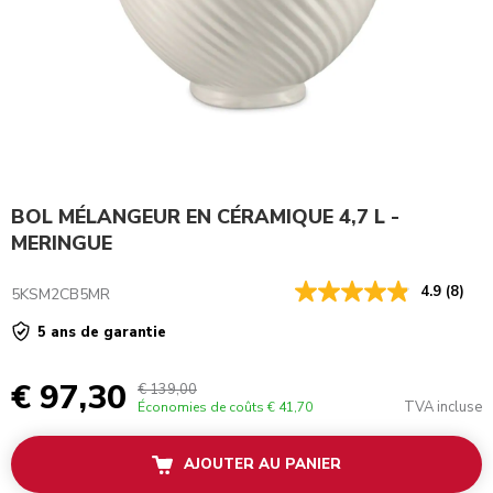
BOL MÉLANGEUR EN CÉRAMIQUE 4,7 L -
MERINGUE
4.9
(8)
5KSM2CB5MR
5 ans de garantie
€ 97,30
€ 139,00
TVA incluse
Économies de coûts
€ 41,70
AJOUTER AU PANIER