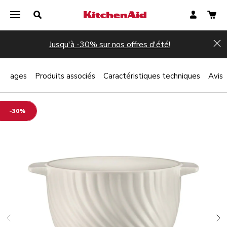
Jusqu'à -30% sur nos offres d'été!
Hi
antages
Produits associés
Caractéristiques techniques
Avis
-30%