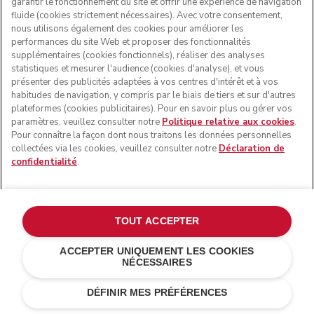
garantir le fonctionnement du site et offrir une expérience de navigation
Votre adresse e-mail
fluide (cookies strictement nécessaires). Avec votre consentement,
nous utilisons également des cookies pour améliorer les
performances du site Web et proposer des fonctionnalités
Prénom
supplémentaires (cookies fonctionnels), réaliser des analyses
statistiques et mesurer l'audience (cookies d'analyse), et vous
présenter des publicités adaptées à vos centres d'intérêt et à vos
habitudes de navigation, y compris par le biais de tiers et sur d'autres
Nom de famille
plateformes (cookies publicitaires). Pour en savoir plus ou gérer vos
paramètres, veuillez consulter notre
Politique relative aux cookies
.
J’accepte que KitchenAid Europa Inc. traite mes données
Pour connaître la façon dont nous traitons les données personnelles
personnelles afin de m’envoyer des communications
collectées via les cookies, veuillez consulter notre
Déclaration de
marketing par voie électronique.
confidentialité
.
Développer
J’accepte que KitchenAid Europa Inc. traite mes données
personnelles pour mener des opérations de profilage et
m’envoyer des communications marketing personnalisées.
TOUT ACCEPTER
Développer
ACCEPTER UNIQUEMENT LES COOKIES
NÉCESSAIRES
S’INSCRIRE
€ 139,00
€ 97,30
AJOUTER AU PANIER
Économies de coûts
€ 41,70
DÉFINIR MES PRÉFÉRENCES