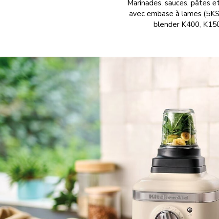
Marinades, sauces, pâtes et
avec embase à lames (5KSB
blender K400, K150 