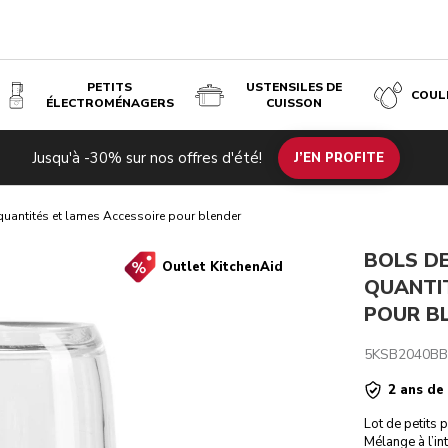
PETITS
USTENSILES DE
COUL
ÉLECTROMÉNAGERS
CUISSON
€ 69,
ACCESSOIRE POUR BLENDER
Écono
€ 48,30
es de
Jusqu'à -30% sur nos offres d'été!
uits associés
Inspiration
Caractéristiques techniques
J’EN PROFITE
Avis
coûts
quantités et lames Accessoire pour blender
BOLS DE
Outlet KitchenAid
QUANTI
POUR B
5KSB2040B
2 ans de
Lot de petits 
Mélange à l’in