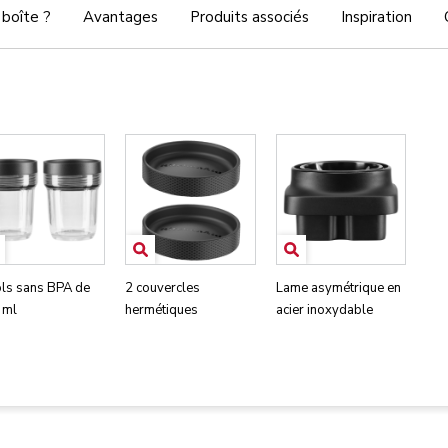
 boîte ?
Avantages
Produits associés
Inspiration
ols sans BPA de
2 couvercles
Lame asymétrique en
 ml
hermétiques
acier inoxydable