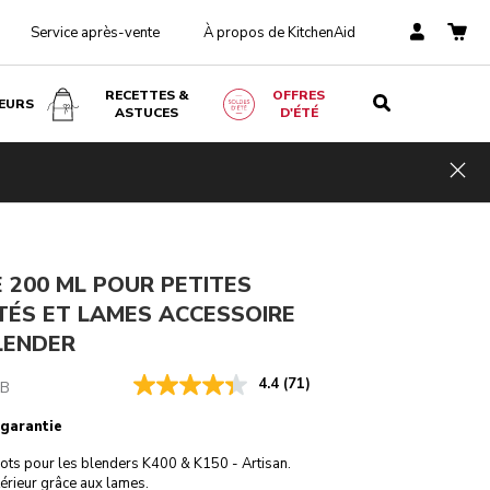
Service après-vente
À propos de KitchenAid
RECETTES &
OFFRES
EURS
ASTUCES
D'ÉTÉ
00
mi
RECEVOIR UN-EMAIL QUAND IL SERA DISPONIBLE
TVA
Hid
incluse
€ 20,70
 200 ML POUR PETITES
TÉS ET LAMES ACCESSOIRE
LENDER
4.4
(71)
BB
 garantie
pots pour les blenders K400 & K150 - Artisan.
térieur grâce aux lames.