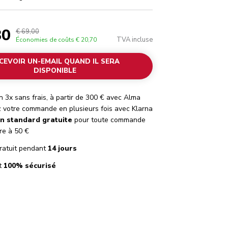
30
€ 69,00
TVA incluse
Économies de coûts
€ 20,70
CEVOIR UN-EMAIL QUAND IL SERA
DISPONIBLE
 3x sans frais, à partir de 300 € avec Alma
 votre commande en plusieurs fois avec Klarna
on standard gratuite
pour toute commande
re à 50 €
ratuit pendant
14 jours
t
100% sécurisé