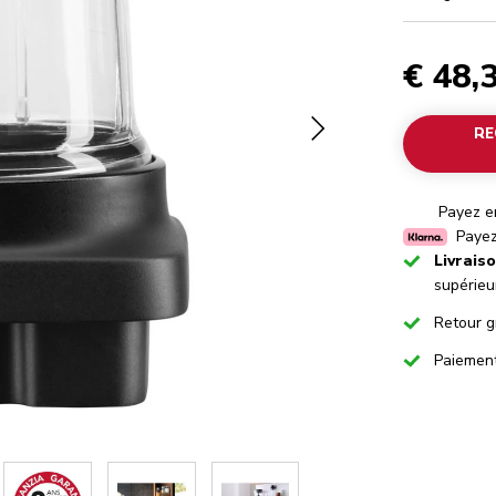
€ 48,
RE
Payez en
Payez
Checked
Livrais
supérieu
Checked
Retour g
Checked
Paiemen