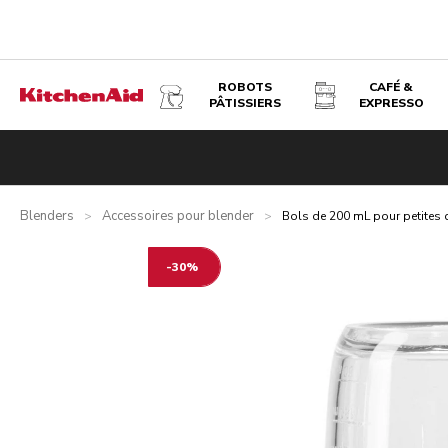
ROBOTS
CAFÉ &
PÂTISSIERS
EXPRESSO
BOLS DE 200 ML POUR PETITES QUANTITÉS ET LAMES 
Présentation
Qu’y a-t-il dans la boîte ?
Avantages
Prod
Blenders
Accessoires pour blender
>
>
Bols de 200 mL pour petites 
-30%