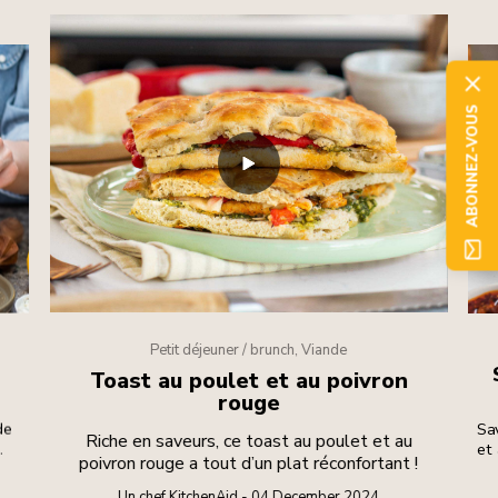
ABONNEZ-VOUS
Petit déjeuner / brunch, Viande
Toast au poulet et au poivron
rouge
de
Sa
Riche en saveurs, ce toast au poulet et au
et 
poivron rouge a tout d’un plat réconfortant !
f
Un chef KitchenAid - 04 December 2024