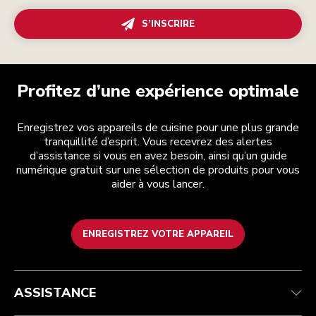
S’INSCRIRE
Profitez d’une expérience optimale
Enregistrez vos appareils de cuisine pour une plus grande
tranquillité d’esprit. Vous recevrez des alertes
d’assistance si vous en avez besoin, ainsi qu’un guide
numérique gratuit sur une sélection de produits pour vous
aider à vous lancer.
ENREGISTREZ VOTRE APPAREIL
Health Check
Conditions générales de vente
La marque
Trouver une boutique
Service après-vente
Expédition et livraison
Notre histoire
ASSISTANCE
Suivez votre commande
Retours et remboursements
Garantie et documents
Imprint
Contactez-nous
Déclaration d’accessibilité