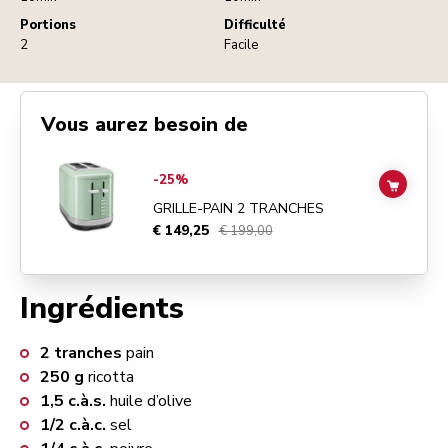
Portions
Difficulté
2
Facile
Vous aurez besoin de
Go to
GRILLE-PAIN 2 TRANCHES
details page
-25%
ADD TO
GRILLE-PAIN 2 TRANCHES
€ 149,25
€ 199,00
Ingrédients
2
tranches
pain
250
g
ricotta
1,5
c.à.s.
huile d’olive
1/2
c.à.c.
sel