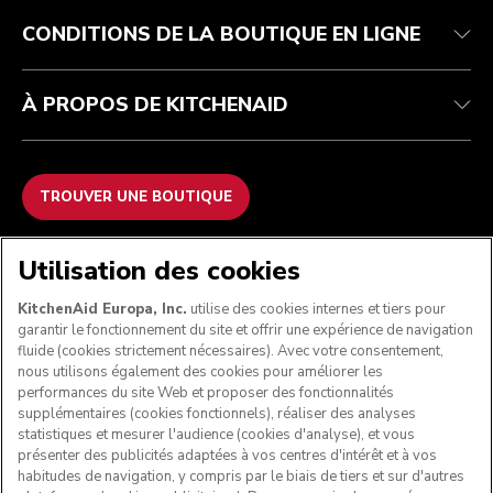
FAQ
ODR
CONDITIONS DE LA BOUTIQUE EN LIGNE
À PROPOS DE KITCHENAID
TROUVER UNE BOUTIQUE
NOUS ACCEPTONS
Utilisation des cookies
KitchenAid Europa, Inc.
utilise des cookies internes et tiers pour
garantir le fonctionnement du site et offrir une expérience de navigation
fluide (cookies strictement nécessaires). Avec votre consentement,
SUIVEZ-NOUS
nous utilisons également des cookies pour améliorer les
performances du site Web et proposer des fonctionnalités
supplémentaires (cookies fonctionnels), réaliser des analyses
statistiques et mesurer l'audience (cookies d'analyse), et vous
présenter des publicités adaptées à vos centres d'intérêt et à vos
habitudes de navigation, y compris par le biais de tiers et sur d'autres