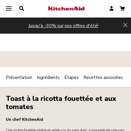
Jusqu'à -30% sur nos offres d'été!
Hi
Présentation
Ingrédients
Étapes
Recettes associées
Print
VÉGÉTARIEN
PETIT DÉJEUNER / BRUNCH
Share
Toast à la ricotta fouettée et aux
tomates
Un chef KitchenAid
Une ricotta fouettée légère et aérée sur du pain doré, surmontée de juteuses