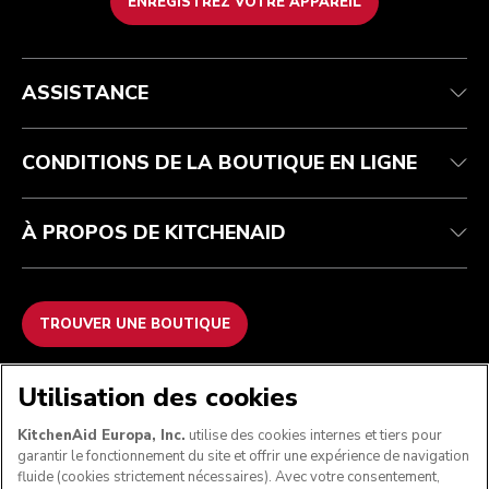
ENREGISTREZ VOTRE APPAREIL
Health Check
Conditions générales de vente
La marque
Trouver une boutique
Service après-vente
Expédition et livraison
Notre histoire
ASSISTANCE
Suivez votre commande
Retours et remboursements
Garantie et documents
Imprint
Contactez-nous
Déclaration d’accessibilité
FAQ
ODR
CONDITIONS DE LA BOUTIQUE EN LIGNE
À PROPOS DE KITCHENAID
TROUVER UNE BOUTIQUE
NOUS ACCEPTONS
Utilisation des cookies
KitchenAid Europa, Inc.
utilise des cookies internes et tiers pour
garantir le fonctionnement du site et offrir une expérience de navigation
fluide (cookies strictement nécessaires). Avec votre consentement,