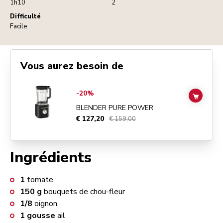
1h10
2
Difficulté
Facile
Vous aurez besoin de
Go to
Blender Pure Power
details page
-20%
ADD TO
BLENDER PURE POWER
€ 127,20
€ 159,00
Ingrédients
1
tomate
150
g
bouquets de chou-fleur
1/8
oignon
1
gousse
ail