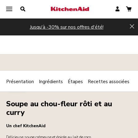
Jusqu'à -30% sur nos offres d'été!
Hi
Présentation
Ingrédients
Étapes
Recettes associées
Print
CHAUD
Share
Soupe au chou-fleur rôti et au
curry
Un chef KitchenAid
Délicieuse soupe crémeuse et épicée au lait de coco.