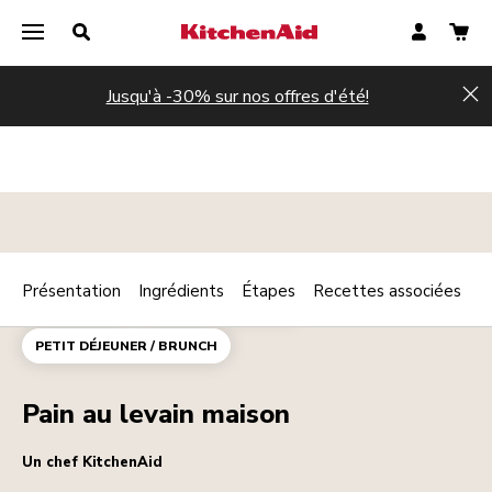
Jusqu'à -30% sur nos offres d'été!
Hi
Présentation
Ingrédients
Étapes
Recettes associées
Print
PÂTISSERIES
ACCOMPAGNEMENTS
Share
PETIT DÉJEUNER / BRUNCH
Pain au levain maison
Un chef KitchenAid