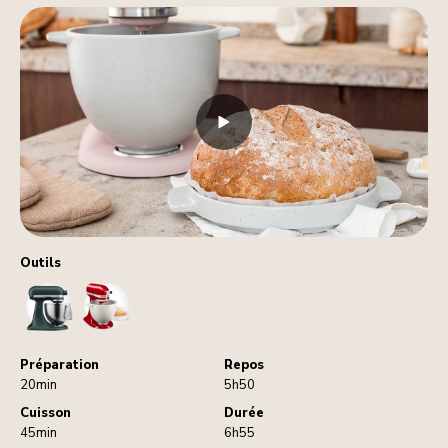
Outils
StandMixer
BreadBowl
Préparation
Repos
20min
5h50
Cuisson
Durée
45min
6h55