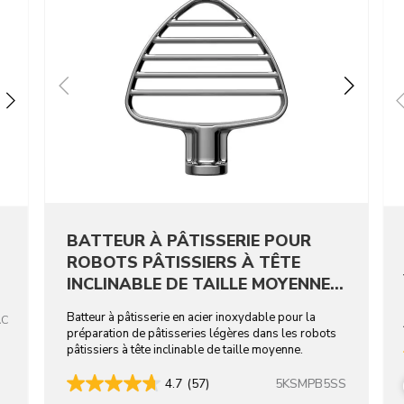
BATTEUR À PÂTISSERIE POUR
ROBOTS PÂTISSIERS À TÊTE
INCLINABLE DE TAILLE MOYENNE -
ACIER INOXYDABLE
Batteur à pâtisserie en acier inoxydable pour la
AC
préparation de pâtisseries légères dans les robots
pâtissiers à tête inclinable de taille moyenne.
5KSMPB5SS
4.7
(57)