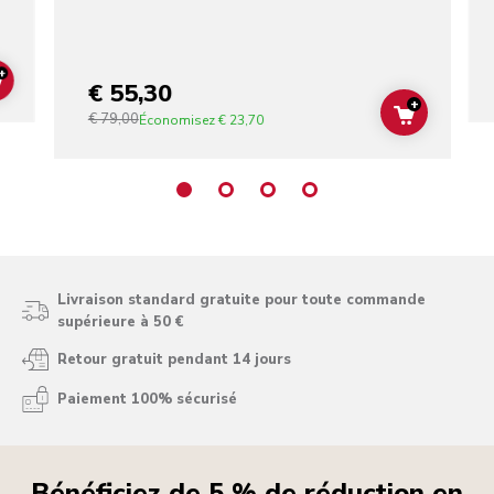
+
€ 55,30
ADD TO CART
+
€ 79,00
ADD TO C
Économisez
€ 23,70
Livraison standard gratuite pour toute commande
supérieure à 50 €
Retour gratuit pendant 14 jours
Paiement 100% sécurisé
Bénéficiez de 5 % de réduction en