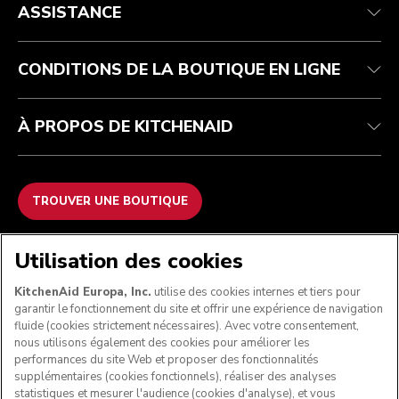
Service après-vente
Expédition et livraison
Notre histoire
ASSISTANCE
Suivez votre commande
Retours et remboursements
Garantie et documents
Imprint
Contactez-nous
Déclaration d’accessibilité
FAQ
ODR
CONDITIONS DE LA BOUTIQUE EN LIGNE
À PROPOS DE KITCHENAID
TROUVER UNE BOUTIQUE
NOUS ACCEPTONS
Utilisation des cookies
KitchenAid Europa, Inc.
utilise des cookies internes et tiers pour
garantir le fonctionnement du site et offrir une expérience de navigation
fluide (cookies strictement nécessaires). Avec votre consentement,
SUIVEZ-NOUS
nous utilisons également des cookies pour améliorer les
performances du site Web et proposer des fonctionnalités
supplémentaires (cookies fonctionnels), réaliser des analyses
statistiques et mesurer l'audience (cookies d'analyse), et vous