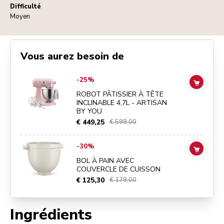
Difficulté
Moyen
Vous aurez besoin de
Go to
ROBOT PÂTISSIER À TÊTE INCLINABLE 4,7L - ARTISAN BY Y
-25%
ADD TO
ROBOT PÂTISSIER À TÊTE
INCLINABLE 4,7L - ARTISAN
BY YOU
€ 449,25
€ 599,00
Go to
BOL À PAIN AVEC COUVERCLE DE CUISSON
details page
-30%
ADD TO
BOL À PAIN AVEC
COUVERCLE DE CUISSON
€ 125,30
€ 179,00
Ingrédients