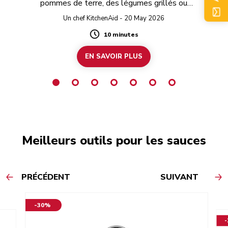
pommes de terre, des légumes grillés ou
Ra
simplement tartiné sur du pain grillé.
Un chef KitchenAid - 20 May 2026
10 minutes
Duration
EN SAVOIR PLUS
Meilleurs outils pour les sauces
PRÉCÉDENT
SUIVANT
-30%