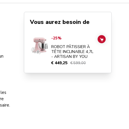
Vous aurez besoin de
Go to
ROBOT PÂTISSIER À TÊTE INCLINABLE 4,7L - ART
-25%
ADD TO CAR
ROBOT PÂTISSIER À
TÊTE INCLINABLE 4,7L
un
- ARTISAN BY YOU
€ 449,25
€ 599,00
 les
re
saire.