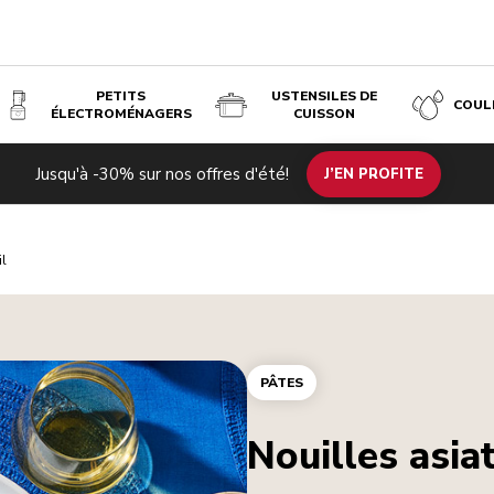
PETITS
USTENSILES DE
COUL
ÉLECTROMÉNAGERS
CUISSON
Jusqu'à -30% sur nos offres d'été!
J’EN PROFITE
il
PÂTES
Nouilles asiat