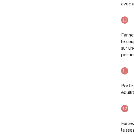
avec u
Farine
le cou
sur un
portio
Portez
ébulli
Faites
laisse