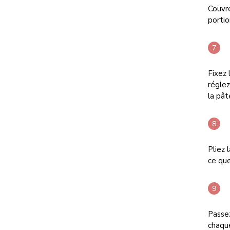
Couvre
portio
Fixez 
réglez
la pât
Pliez 
ce que
Passez
chaque