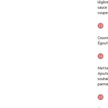
légère
sauce 
coupez
Couvre
Égoutt
Mettez
Ajoute
souhai
parme