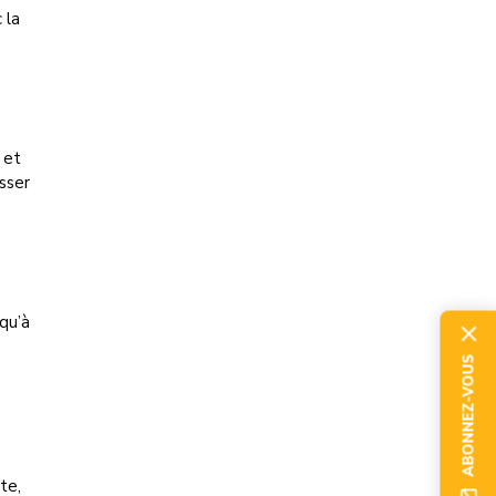
 la
 et
asser
squ’à
ABONNEZ-VOUS
te,