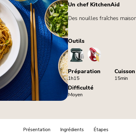
Un chef KitchenAid
Des nouilles fraîches maison,
Outils
StandMixer
PastaCutters
Préparation
Cuisson
1h15
15min
Difficulté
Moyen
Présentation
Ingrédients
Étapes