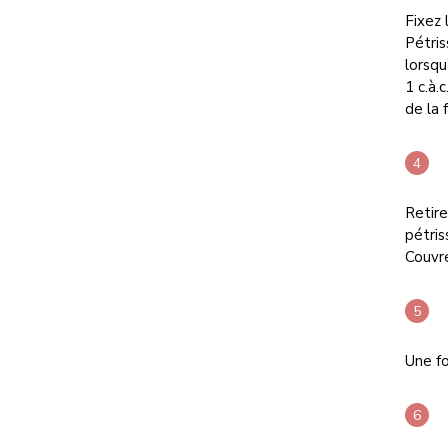
Fixez 
Pétris
lorsqu
1 c.à.
de la f
Retire
pétris
Couvre
Une fo