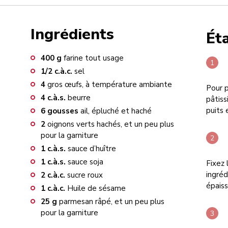
Ingrédients
Ét
400
g
farine tout usage
1/2
c.à.c.
sel
4
gros œufs, à température ambiante
Pour p
4
c.à.s.
beurre
pâtiss
puits 
6
gousses
ail, épluché et haché
2
oignons verts hachés, et un peu plus
pour la garniture
1
c.à.s.
sauce d’huître
1
c.à.s.
sauce soja
Fixez 
ingréd
2
c.à.c.
sucre roux
épaiss
1
c.à.c.
Huile de sésame
25
g
parmesan râpé, et un peu plus
pour la garniture