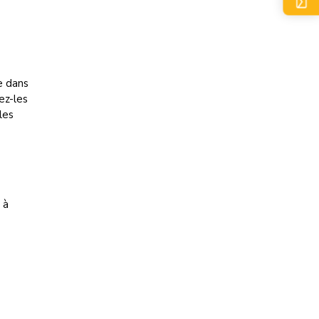
e dans
ez-les
les
 à
t