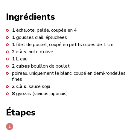
Ingrédients
1
échalote, pelée, coupée en 4
1
gousses d’ail, épluchées
1
filet de poulet, coupé en petits cubes de 1 cm
2
c.à.s.
huile d’olive
1
L
eau
2
cubes
bouillon de poulet
poireau, uniquement le blanc, coupé en demi-rondelles
fines
2
c.à.s.
sauce soja
8
gyozas (raviolis japonais)
Étapes