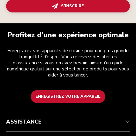
S’INSCRIRE
Profitez d’une expérience optimale
Enregistrez vos appareils de cuisine pour une plus grande
tranquillité d’esprit. Vous recevrez des alertes
d’assistance si vous en avez besoin, ainsi qu’un guide
numérique gratuit sur une sélection de produits pour vous
aider à vous lancer.
ENREGISTREZ VOTRE APPAREIL
Health Check
Conditions générales de vente
La marque
Trouver une boutique
Service après-vente
Expédition et livraison
Notre histoire
ASSISTANCE
Suivez votre commande
Retours et remboursements
Garantie et documents
Imprint
Contactez-nous
Déclaration d’accessibilité
FAQ
ODR