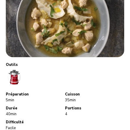
Outils
CookProcessor
Préparation
Cuisson
5min
35min
Durée
Portions
40min
4
Difficulté
Facile