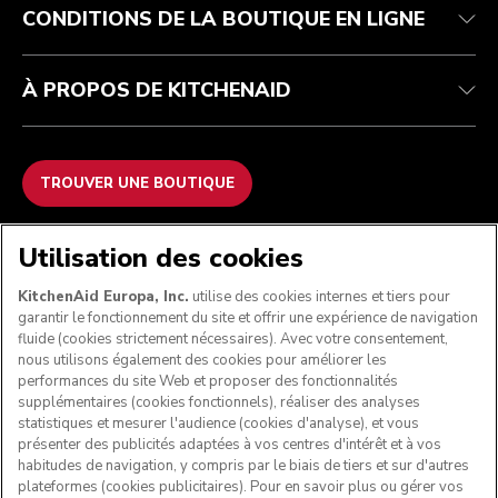
CONDITIONS DE LA BOUTIQUE EN LIGNE
À PROPOS DE KITCHENAID
TROUVER UNE BOUTIQUE
NOUS ACCEPTONS
Utilisation des cookies
KitchenAid Europa, Inc.
utilise des cookies internes et tiers pour
garantir le fonctionnement du site et offrir une expérience de navigation
fluide (cookies strictement nécessaires). Avec votre consentement,
SUIVEZ-NOUS
nous utilisons également des cookies pour améliorer les
performances du site Web et proposer des fonctionnalités
supplémentaires (cookies fonctionnels), réaliser des analyses
statistiques et mesurer l'audience (cookies d'analyse), et vous
présenter des publicités adaptées à vos centres d'intérêt et à vos
habitudes de navigation, y compris par le biais de tiers et sur d'autres
plateformes (cookies publicitaires). Pour en savoir plus ou gérer vos