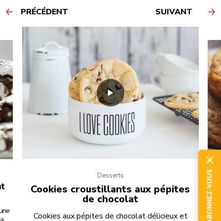
PRÉCÉDENT
SUIVANT
ABONNEZ-VOUS
Desserts
at
Cookies croustillants aux pépites
de chocolat
’une
Ave
Cookies aux pépites de chocolat délicieux et
la