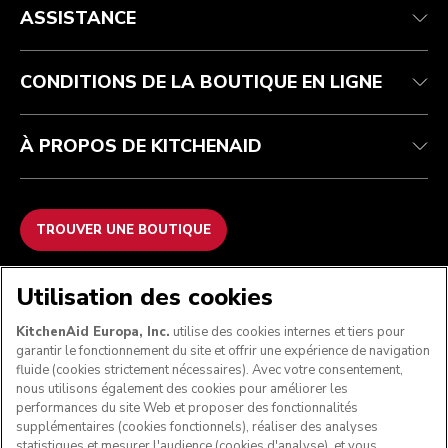
Service après-vente
Expédition et livraison
Notre histoire
ASSISTANCE
Suivez votre commande
Retours et remboursements
Garantie et documents
Imprint
Contactez-nous
Déclaration d’accessibilité
FAQ
ODR
CONDITIONS DE LA BOUTIQUE EN LIGNE
À PROPOS DE KITCHENAID
TROUVER UNE BOUTIQUE
NOUS ACCEPTONS
Utilisation des cookies
KitchenAid Europa, Inc.
utilise des cookies internes et tiers pour
garantir le fonctionnement du site et offrir une expérience de navigation
fluide (cookies strictement nécessaires). Avec votre consentement,
SUIVEZ-NOUS
nous utilisons également des cookies pour améliorer les
performances du site Web et proposer des fonctionnalités
supplémentaires (cookies fonctionnels), réaliser des analyses
statistiques et mesurer l'audience (cookies d'analyse), et vous