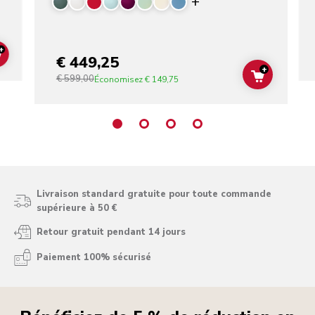
Display more color
+
€ 449,25
ADD TO CART
+
€ 599,00
ADD TO C
Économisez
€ 149,75
Livraison standard gratuite pour toute commande
supérieure à 50 €
Retour gratuit pendant 14 jours
Paiement 100% sécurisé