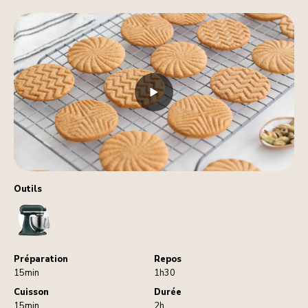
Outils
StandMixer
Préparation
Repos
15min
1h30
Cuisson
Durée
15min
2h