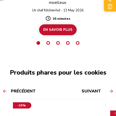
moelleux.
la
vo
Un chef KitchenAid - 13 May 2026
en
35 minutes
Duration
EN SAVOIR PLUS
Produits phares pour les cookies
PRÉCÉDENT
SUIVANT
-25%