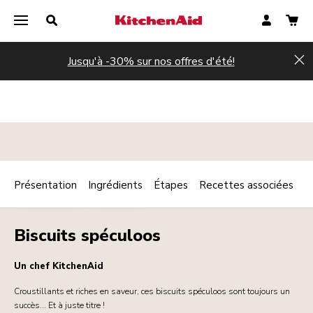
Jusqu'à -30% sur nos offres d'été!
Hi
Présentation
Ingrédients
Étapes
Recettes associées
Print
PÂTISSERIES
DESSERTS
Share
Biscuits spéculoos
Un chef KitchenAid
Croustillants et riches en saveur, ces biscuits spéculoos sont toujours un
succès... Et à juste titre !