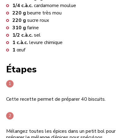
1/4
c.à.c.
cardamome moulue
220
g
beurre très mou
220
g
sucre roux
310
g
farine
1/2
c.à.c.
sel
1
c.à.c.
levure chimique
1
œuf
Étapes
Cette recette permet de préparer 40 biscuits.
Mélangez toutes les épices dans un petit bol pour
préparer le mélange d’épices pour spéculoos.