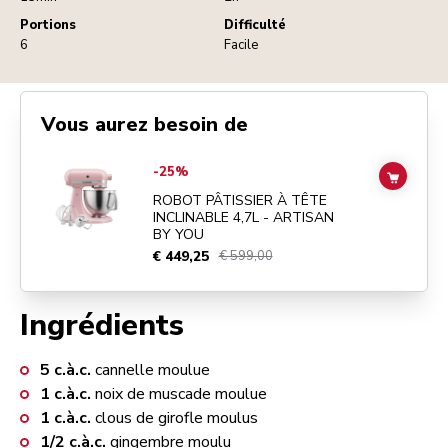
Portions
Difficulté
6
Facile
Vous aurez besoin de
Go to
ROBOT PÂTISSIER À TÊTE INCLINABLE 4,7L - ARTISAN BY Y
-25%
ADD TO
ROBOT PÂTISSIER À TÊTE
INCLINABLE 4,7L - ARTISAN
BY YOU
€ 449,25
€ 599,00
Ingrédients
5
c.à.c.
cannelle moulue
1
c.à.c.
noix de muscade moulue
1
c.à.c.
clous de girofle moulus
1/2
c.à.c.
gingembre moulu