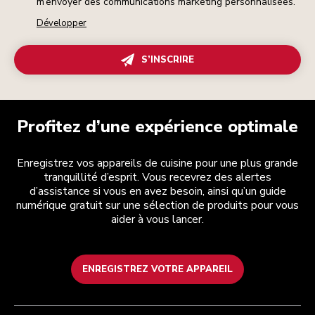
m’envoyer des communications marketing personnalisées.
Développer
S’INSCRIRE
Profitez d’une expérience optimale
Enregistrez vos appareils de cuisine pour une plus grande
tranquillité d’esprit. Vous recevrez des alertes
d’assistance si vous en avez besoin, ainsi qu’un guide
numérique gratuit sur une sélection de produits pour vous
aider à vous lancer.
ENREGISTREZ VOTRE APPAREIL
Health Check
Conditions générales de vente
La marque
Trouver une boutique