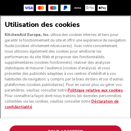
Utilisation des cookies
SUIVEZ-NOUS
KitchenAid Europa, Inc.
utilise des cookies internes et tiers pour
garantir le fonctionnement du site et offrir une expérience de navigation
fluide (cookies strictement nécessaires). Avec votre consentement,
nous utilisons également des cookies pour améliorer les
performances du site Web et proposer des fonctionnalités
supplémentaires (cookies fonctionnels), réaliser des analyses
statistiques et mesurer l'audience (cookies d'analyse), et vous
présenter des publicités adaptées à vos centres d'intérêt et à vos
habitudes de navigation, y compris par le biais de tiers et sur d'autres
plateformes (cookies publicitaires). Pour en savoir plus ou gérer vos
paramètres, veuillez consulter notre
Politique relative aux cookies
.
© KitchenAid 2026 - Tous droits réservés. KitchenAid et la
Pour connaître la façon dont nous traitons les données personnelles
forme du robot pâtissier multifonction sont des marques
collectées via les cookies, veuillez consulter notre
Déclaration de
commerciales aux États-Unis et ailleurs.
confidentialité
.
Gérer mes cookies
Politique de confidentialité
Politique en matière de cookies
Autres pays