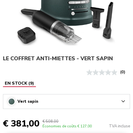
LE COFFRET ANTI-MIETTES - VERT SAPIN
(0)
EN STOCK
(
9
)
Vert sapin
Arrow
€ 381,00
€ 508,00
TVA incluse
Économies de coûts
€ 127,00