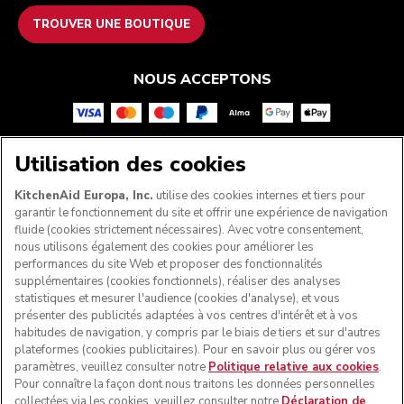
TROUVER UNE BOUTIQUE
NOUS ACCEPTONS
Utilisation des cookies
SUIVEZ-NOUS
KitchenAid Europa, Inc.
utilise des cookies internes et tiers pour
garantir le fonctionnement du site et offrir une expérience de navigation
fluide (cookies strictement nécessaires). Avec votre consentement,
nous utilisons également des cookies pour améliorer les
performances du site Web et proposer des fonctionnalités
supplémentaires (cookies fonctionnels), réaliser des analyses
statistiques et mesurer l'audience (cookies d'analyse), et vous
présenter des publicités adaptées à vos centres d'intérêt et à vos
habitudes de navigation, y compris par le biais de tiers et sur d'autres
plateformes (cookies publicitaires). Pour en savoir plus ou gérer vos
paramètres, veuillez consulter notre
Politique relative aux cookies
.
© KitchenAid 2026 - Tous droits réservés. KitchenAid et la
Pour connaître la façon dont nous traitons les données personnelles
forme du robot pâtissier multifonction sont des marques
collectées via les cookies, veuillez consulter notre
Déclaration de