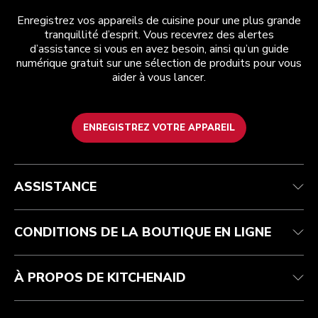
Enregistrez vos appareils de cuisine pour une plus grande
tranquillité d’esprit. Vous recevrez des alertes
d’assistance si vous en avez besoin, ainsi qu’un guide
numérique gratuit sur une sélection de produits pour vous
aider à vous lancer.
ENREGISTREZ VOTRE APPAREIL
Health Check
Conditions générales de vente
La marque
Trouver une boutique
Service après-vente
Expédition et livraison
Notre histoire
ASSISTANCE
Suivez votre commande
Retours et remboursements
Garantie et documents
Imprint
Contactez-nous
Déclaration d’accessibilité
FAQ
ODR
CONDITIONS DE LA BOUTIQUE EN LIGNE
À PROPOS DE KITCHENAID