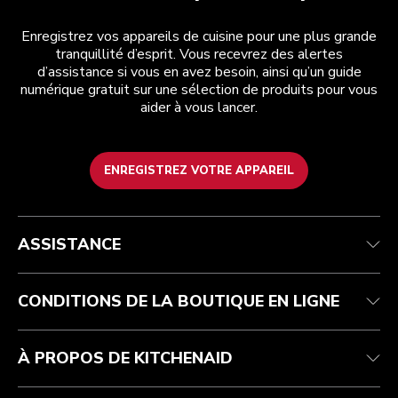
Enregistrez vos appareils de cuisine pour une plus grande
tranquillité d’esprit. Vous recevrez des alertes
d’assistance si vous en avez besoin, ainsi qu’un guide
numérique gratuit sur une sélection de produits pour vous
aider à vous lancer.
ENREGISTREZ VOTRE APPAREIL
Health Check
Conditions générales de vente
La marque
Trouver une boutique
Service après-vente
Expédition et livraison
Notre histoire
ASSISTANCE
Suivez votre commande
Retours et remboursements
Garantie et documents
Imprint
Contactez-nous
Déclaration d’accessibilité
FAQ
ODR
CONDITIONS DE LA BOUTIQUE EN LIGNE
À PROPOS DE KITCHENAID