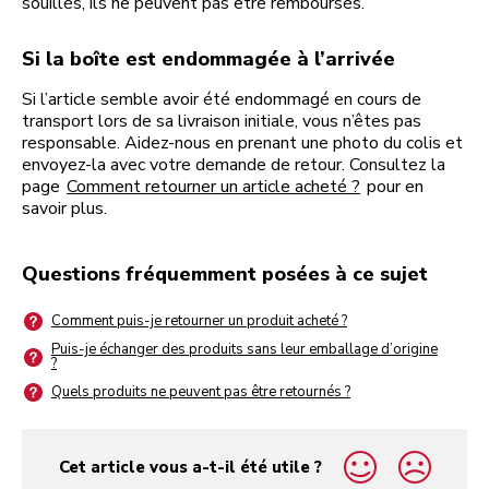
souillés, ils ne peuvent pas être remboursés.
Si la boîte est endommagée à l’arrivée
Si l’article semble avoir été endommagé en cours de
transport lors de sa livraison initiale, vous n’êtes pas
responsable. Aidez-nous en prenant une photo du colis et
envoyez-la avec votre demande de retour. Consultez la
page
Comment retourner un article acheté ?
pour en
savoir plus.
Questions fréquemment posées à ce sujet
Comment puis-je retourner un produit acheté ?
Puis-je échanger des produits sans leur emballage d’origine
?
Quels produits ne peuvent pas être retournés ?
Cet article vous a-t-il été utile ?
yes
no