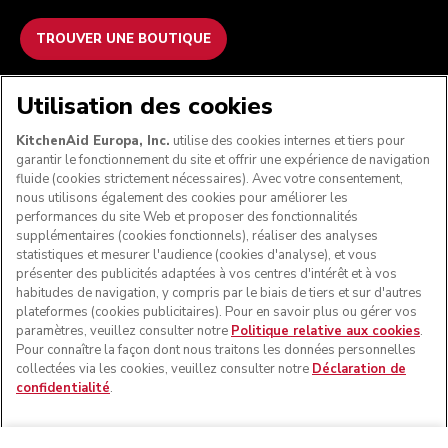
TROUVER UNE BOUTIQUE
NOUS ACCEPTONS
Utilisation des cookies
KitchenAid Europa, Inc.
utilise des cookies internes et tiers pour
garantir le fonctionnement du site et offrir une expérience de navigation
fluide (cookies strictement nécessaires). Avec votre consentement,
SUIVEZ-NOUS
nous utilisons également des cookies pour améliorer les
performances du site Web et proposer des fonctionnalités
supplémentaires (cookies fonctionnels), réaliser des analyses
statistiques et mesurer l'audience (cookies d'analyse), et vous
présenter des publicités adaptées à vos centres d'intérêt et à vos
habitudes de navigation, y compris par le biais de tiers et sur d'autres
plateformes (cookies publicitaires). Pour en savoir plus ou gérer vos
paramètres, veuillez consulter notre
Politique relative aux cookies
.
Pour connaître la façon dont nous traitons les données personnelles
collectées via les cookies, veuillez consulter notre
Déclaration de
confidentialité
.
© KitchenAid 2026 - Tous droits réservés. KitchenAid et la