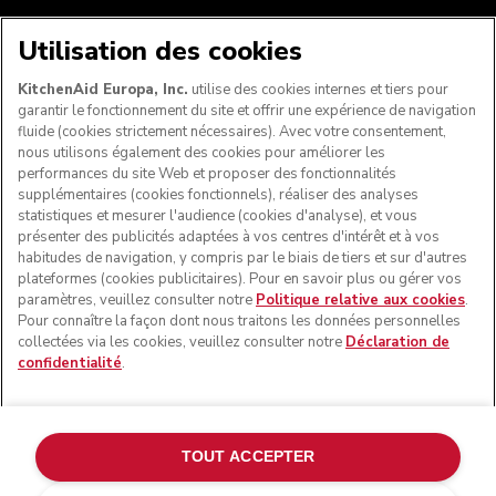
NOUS ACCEPTONS
Utilisation des cookies
KitchenAid Europa, Inc.
utilise des cookies internes et tiers pour
garantir le fonctionnement du site et offrir une expérience de navigation
fluide (cookies strictement nécessaires). Avec votre consentement,
SUIVEZ-NOUS
nous utilisons également des cookies pour améliorer les
performances du site Web et proposer des fonctionnalités
supplémentaires (cookies fonctionnels), réaliser des analyses
statistiques et mesurer l'audience (cookies d'analyse), et vous
présenter des publicités adaptées à vos centres d'intérêt et à vos
habitudes de navigation, y compris par le biais de tiers et sur d'autres
plateformes (cookies publicitaires). Pour en savoir plus ou gérer vos
paramètres, veuillez consulter notre
Politique relative aux cookies
.
Pour connaître la façon dont nous traitons les données personnelles
collectées via les cookies, veuillez consulter notre
Déclaration de
confidentialité
.
© KitchenAid 2026 - Tous droits réservés. KitchenAid et la
forme du robot pâtissier multifonction sont des marques
commerciales aux États-Unis et ailleurs.
TOUT ACCEPTER
Gérer mes cookies
Politique de confidentialité