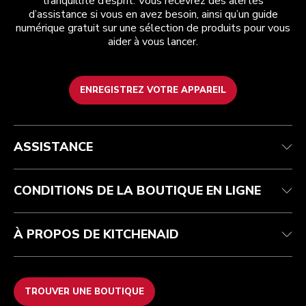
tranquillité d’esprit. Vous recevrez des alertes
d’assistance si vous en avez besoin, ainsi qu’un guide
numérique gratuit sur une sélection de produits pour vous
aider à vous lancer.
ENREGISTREZ VOTRE APPAREIL
Health Check
Conditions générales de vente
La marque
Trouver une boutique
Service après-vente
Expédition et livraison
Notre histoire
ASSISTANCE
Suivez votre commande
Retours et remboursements
Garantie et documents
Imprint
Contactez-nous
Déclaration d’accessibilité
FAQ
ODR
CONDITIONS DE LA BOUTIQUE EN LIGNE
À PROPOS DE KITCHENAID
TROUVER UNE BOUTIQUE