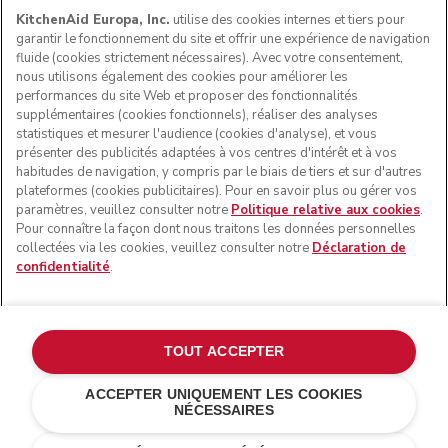
KitchenAid Europa, Inc.
utilise des cookies internes et tiers pour
garantir le fonctionnement du site et offrir une expérience de navigation
fluide (cookies strictement nécessaires). Avec votre consentement,
nous utilisons également des cookies pour améliorer les
performances du site Web et proposer des fonctionnalités
supplémentaires (cookies fonctionnels), réaliser des analyses
statistiques et mesurer l'audience (cookies d'analyse), et vous
présenter des publicités adaptées à vos centres d'intérêt et à vos
habitudes de navigation, y compris par le biais de tiers et sur d'autres
plateformes (cookies publicitaires). Pour en savoir plus ou gérer vos
paramètres, veuillez consulter notre
Politique relative aux cookies
.
© KitchenAid 2026 - Tous droits réservés. KitchenAid et la
Pour connaître la façon dont nous traitons les données personnelles
forme du robot pâtissier multifonction sont des marques
collectées via les cookies, veuillez consulter notre
Déclaration de
commerciales aux États-Unis et ailleurs.
confidentialité
.
Gérer mes cookies
Politique de confidentialité
Politique en matière de cookies
Autres pays
TOUT ACCEPTER
Résolution des litiges en ligne
ACCEPTER UNIQUEMENT LES COOKIES
NÉCESSAIRES
€ 229,90
€ 183,92
AJOUTER AU PANIER
Économies de