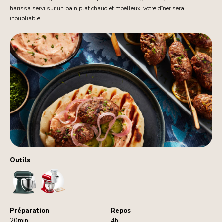
harissa servi sur un pain plat chaud et moelleux, votre dîner sera
inoubliable.
Outils
StandMixer
Sifter
Préparation
Repos
20min
4h