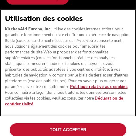
NOUS ACCEPTONS
Utilisation des cookies
KitchenAid Europa, Inc.
utilise des cookies internes et tiers pour
garantir le fonctionnement du site et offrir une expérience de navigation
fluide (cookies strictement nécessaires). Avec votre consentement,
SUIVEZ-NOUS
nous utilisons également des cookies pour améliorer les
performances du site Web et proposer des fonctionnalités
supplémentaires (cookies fonctionnels), réaliser des analyses
statistiques et mesurer l'audience (cookies d'analyse), et vous
présenter des publicités adaptées à vos centres d'intérêt et à vos
habitudes de navigation, y compris par le biais de tiers et sur d'autres
plateformes (cookies publicitaires). Pour en savoir plus ou gérer vos
paramètres, veuillez consulter notre
Politique relative aux cookies
.
Pour connaître la façon dont nous traitons les données personnelles
collectées via les cookies, veuillez consulter notre
Déclaration de
confidentialité
.
© KitchenAid 2026 - Tous droits réservés. KitchenAid et la
forme du robot pâtissier multifonction sont des marques
commerciales aux États-Unis et ailleurs.
TOUT ACCEPTER