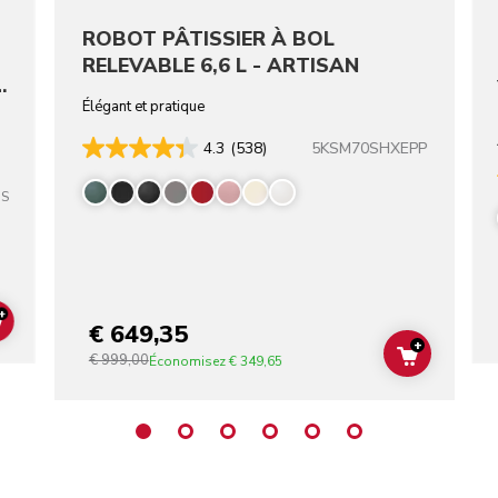
ROBOT PÂTISSIER À BOL
RELEVABLE 6,6 L - ARTISAN
-
Élégant et pratique
5KSM70SHXEPP
4.3
(538)
SS
+
€ 649,35
ADD TO CART
+
€ 999,00
ADD TO C
Économisez
€ 349,65