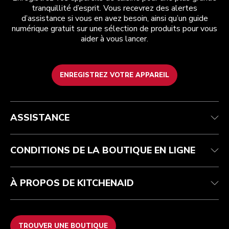
tranquillité d’esprit. Vous recevrez des alertes
d’assistance si vous en avez besoin, ainsi qu’un guide
numérique gratuit sur une sélection de produits pour vous
aider à vous lancer.
ENREGISTREZ VOTRE APPAREIL
Health Check
Conditions générales de vente
La marque
Trouver une boutique
Service après-vente
Expédition et livraison
Notre histoire
ASSISTANCE
Suivez votre commande
Retours et remboursements
Garantie et documents
Imprint
Contactez-nous
Déclaration d’accessibilité
FAQ
ODR
CONDITIONS DE LA BOUTIQUE EN LIGNE
À PROPOS DE KITCHENAID
TROUVER UNE BOUTIQUE