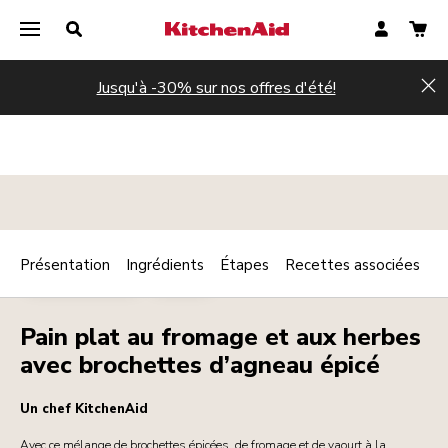
Jusqu'à -30% sur nos offres d'été!
Hi
Présentation
Ingrédients
Étapes
Recettes associées
Print
PLAT PRINCIPAL
VIANDE
Share
Pain plat au fromage et aux herbes
avec brochettes d’agneau épicé
Un chef KitchenAid
Avec ce mélange de brochettes épicées, de fromage et de yaourt à la