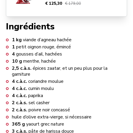
€ 125,30
€ 179,00
Ingrédients
1
kg
viande d’agneau hachée
1
petit oignon rouge, émincé
4
gousses d’ail, hachées
10
g
menthe, hachée
2,5
c.à.s.
épices zaatar, et un peu plus pour la
garniture
4
c.à.c.
coriandre moulue
4
c.à.c.
cumin moulu
4
c.à.c.
paprika
2
c.à.s.
sel casher
2
c.à.s.
poivre noir concassé
huile d’olive extra-vierge, si nécessaire
365
g
yaourt grec nature
3
c.à.s.
pâte de harissa douce