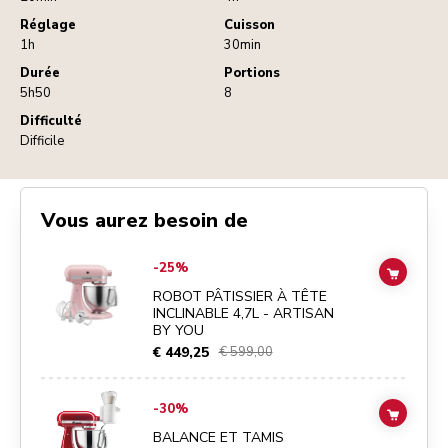
Réglage
Cuisson
1h
30min
Durée
Portions
5h50
8
Difficulté
Difficile
Vous aurez besoin de
Go to
ROBOT PÂTISSIER À TÊTE INCLINABLE 4,7L - ARTISAN BY Y
-25%
ADD TO
ROBOT PÂTISSIER À TÊTE
INCLINABLE 4,7L - ARTISAN
BY YOU
€ 449,25
€ 599,00
Go to
BALANCE ET TAMIS
details page
-30%
ADD TO
BALANCE ET TAMIS