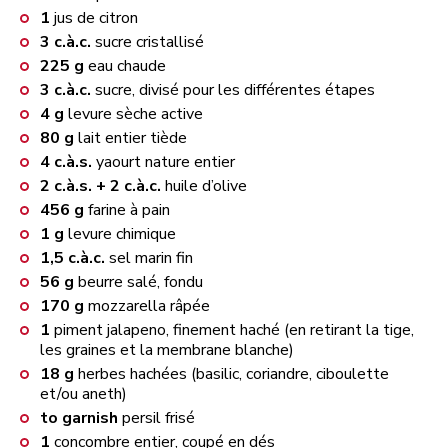
1
jus de citron
3
c.à.c.
sucre cristallisé
225
g
eau chaude
3
c.à.c.
sucre, divisé pour les différentes étapes
4
g
levure sèche active
80
g
lait entier tiède
4
c.à.s.
yaourt nature entier
2
c.à.s. + 2 c.à.c.
huile d’olive
456
g
farine à pain
1
g
levure chimique
1,5
c.à.c.
sel marin fin
56
g
beurre salé, fondu
170
g
mozzarella râpée
1
piment jalapeno, finement haché (en retirant la tige,
les graines et la membrane blanche)
18
g
herbes hachées (basilic, coriandre, ciboulette
et/ou aneth)
to garnish
persil frisé
1
concombre entier, coupé en dés