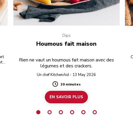
Dips
Houmous fait maison
 et
C
Rien ne vaut un houmous fait maison avec des
nt
légumes et des crackers.
ée.
Un chef KitchenAid - 13 May 2026
20 minutes
Duration
EN SAVOIR PLUS