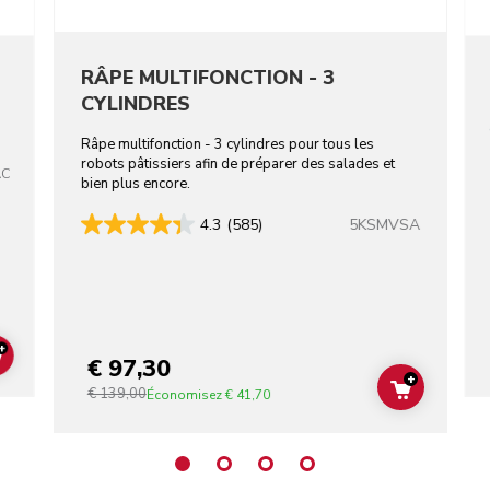
RÂPE MULTIFONCTION - 3
CYLINDRES
Râpe multifonction - 3 cylindres pour tous les
robots pâtissiers afin de préparer des salades et
AC
bien plus encore.
5KSMVSA
4.3
(585)
+
€ 97,30
ADD TO CART
+
€ 139,00
ADD TO C
Économisez
€ 41,70