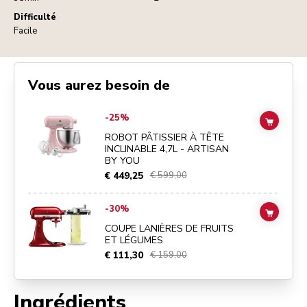
Difficulté
Facile
Vous aurez besoin de
Go to
ROBOT PÂTISSIER À TÊTE INCLINABLE 4,7L - ARTISAN BY Y
-25%
ADD TO
ROBOT PÂTISSIER À TÊTE
INCLINABLE 4,7L - ARTISAN
BY YOU
€ 449,25
€ 599,00
Go to
COUPE LANIÈRES DE FRUITS ET LÉGUMES
details page
-30%
ADD TO
COUPE LANIÈRES DE FRUITS
ET LÉGUMES
€ 111,30
€ 159,00
Ingrédients