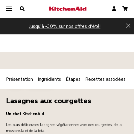
Jusqu'à -30% sur nos offres d'été!
Hi
Présentation
Ingrédients
Étapes
Recettes associées
Print
PÂTES
VÉGÉTARIEN
Share
Lasagnes aux courgettes
Un chef KitchenAid
Les plus délicieuses lasagnes végétariennes avec des courgettes, de la
mozzarella et de la feta.