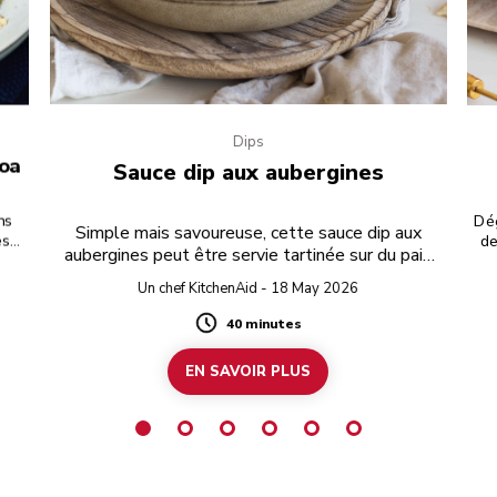
Dips
noa
Sauce dip aux aubergines
ns
Dég
Simple mais savoureuse, cette sauce dip aux
s,
de
aubergines peut être servie tartinée sur du pain
à ce
gr
grillé ou pour y tremper des biscuits lors d’une
e
Un chef KitchenAid - 18 May 2026
fête.
 le
40 minutes
Duration
EN SAVOIR PLUS