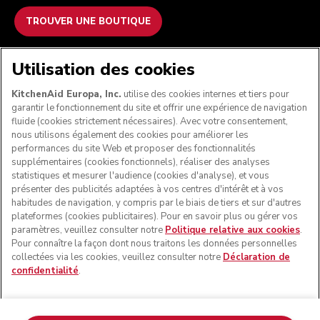
TROUVER UNE BOUTIQUE
NOUS ACCEPTONS
Utilisation des cookies
KitchenAid Europa, Inc.
utilise des cookies internes et tiers pour
garantir le fonctionnement du site et offrir une expérience de navigation
fluide (cookies strictement nécessaires). Avec votre consentement,
SUIVEZ-NOUS
nous utilisons également des cookies pour améliorer les
performances du site Web et proposer des fonctionnalités
supplémentaires (cookies fonctionnels), réaliser des analyses
statistiques et mesurer l'audience (cookies d'analyse), et vous
présenter des publicités adaptées à vos centres d'intérêt et à vos
habitudes de navigation, y compris par le biais de tiers et sur d'autres
plateformes (cookies publicitaires). Pour en savoir plus ou gérer vos
paramètres, veuillez consulter notre
Politique relative aux cookies
.
Pour connaître la façon dont nous traitons les données personnelles
collectées via les cookies, veuillez consulter notre
Déclaration de
confidentialité
.
© KitchenAid 2026 - Tous droits réservés. KitchenAid et la
forme du robot pâtissier multifonction sont des marques