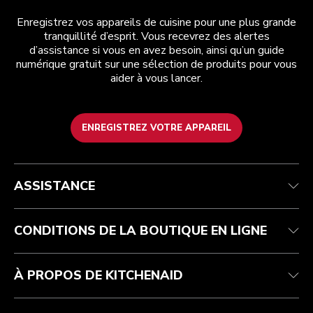
Enregistrez vos appareils de cuisine pour une plus grande
tranquillité d’esprit. Vous recevrez des alertes
d’assistance si vous en avez besoin, ainsi qu’un guide
numérique gratuit sur une sélection de produits pour vous
aider à vous lancer.
ENREGISTREZ VOTRE APPAREIL
Health Check
Conditions générales de vente
La marque
Trouver une boutique
Service après-vente
Expédition et livraison
Notre histoire
ASSISTANCE
Suivez votre commande
Retours et remboursements
Garantie et documents
Imprint
Contactez-nous
Déclaration d’accessibilité
FAQ
ODR
CONDITIONS DE LA BOUTIQUE EN LIGNE
À PROPOS DE KITCHENAID