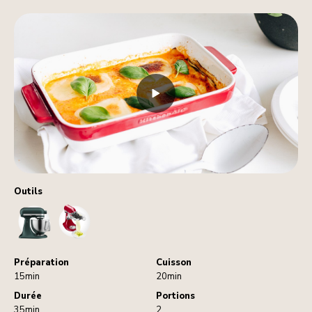
Outils
StandMixer
SheetCutter
Préparation
Cuisson
15min
20min
Durée
Portions
35min
2