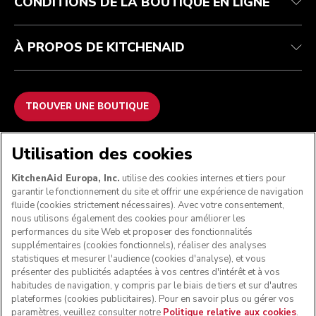
CONDITIONS DE LA BOUTIQUE EN LIGNE
À PROPOS DE KITCHENAID
TROUVER UNE BOUTIQUE
NOUS ACCEPTONS
Utilisation des cookies
KitchenAid Europa, Inc.
utilise des cookies internes et tiers pour
garantir le fonctionnement du site et offrir une expérience de navigation
fluide (cookies strictement nécessaires). Avec votre consentement,
SUIVEZ-NOUS
nous utilisons également des cookies pour améliorer les
performances du site Web et proposer des fonctionnalités
supplémentaires (cookies fonctionnels), réaliser des analyses
statistiques et mesurer l'audience (cookies d'analyse), et vous
présenter des publicités adaptées à vos centres d'intérêt et à vos
habitudes de navigation, y compris par le biais de tiers et sur d'autres
plateformes (cookies publicitaires). Pour en savoir plus ou gérer vos
paramètres, veuillez consulter notre
Politique relative aux cookies
.