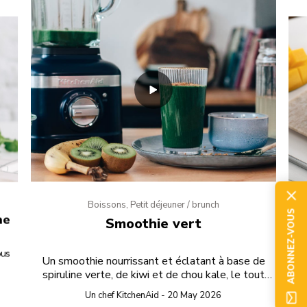
Boissons, Petit déjeuner / brunch
ABONNEZ-VOUS
he
Smoothie vert
ous
Un smoothie nourrissant et éclatant à base de
don
spiruline verte, de kiwi et de chou kale, le tout
recouvert de granola.
Un chef KitchenAid - 20 May 2026