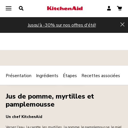
Jusqu'à -30% sur nos offres d'été!
Hi
Présentation
Ingrédients
Étapes
Recettes associées
Print
PETIT DÉJEUNER / BRUNCH
BOISSONS
Share
Jus de pomme, myrtilles et
pamplemousse
Un chef KitchenAid
Versez l'eau, la carotte, les myrtilles, la pomme, le pamplemousse, le miel