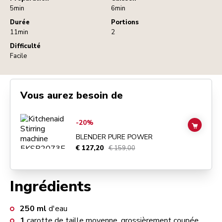
5min
6min
Durée
Portions
11min
2
Difficulté
Facile
Vous aurez besoin de
Go to
Blender Pure Power
details page
-20%
ADD TO
BLENDER PURE POWER
€ 127,20
€ 159,00
Ingrédients
250
ml
d'eau
1
carotte de taille moyenne, grossièrement coupée