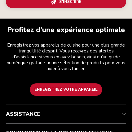
S’INSCRIRE
Profitez d’une expérience optimale
Enregistrez vos appareils de cuisine pour une plus grande
tranquillité d’esprit. Vous recevrez des alertes
d’assistance si vous en avez besoin, ainsi qu’un guide
numérique gratuit sur une sélection de produits pour vous
aider à vous lancer.
ENREGISTREZ VOTRE APPAREIL
Health Check
Conditions générales de vente
La marque
Trouver une boutique
Service après-vente
Expédition et livraison
Notre histoire
ASSISTANCE
Suivez votre commande
Retours et remboursements
Garantie et documents
Imprint
Contactez-nous
Déclaration d’accessibilité
FAQ
ODR