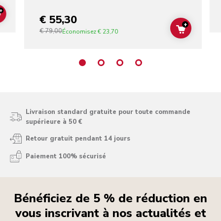
+
€ 55,30
ADD TO CART
+
€ 79,00
ADD TO C
Économisez
€ 23,70
Livraison standard gratuite pour toute commande
supérieure à 50 €
Retour gratuit pendant 14 jours
Paiement 100% sécurisé
Bénéficiez de 5 % de réduction en
vous inscrivant à nos actualités et