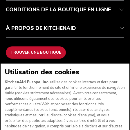
FAQ
ODR
CONDITIONS DE LA BOUTIQUE EN LIGNE
À PROPOS DE KITCHENAID
TROUVER UNE BOUTIQUE
NOUS ACCEPTONS
Utilisation des cookies
KitchenAid Europa, Inc.
utilise des cookies internes et tiers pour
garantir le fonctionnement du site et offrir une expérience de navigation
fluide (cookies strictement nécessaires). Avec votre consentement,
SUIVEZ-NOUS
nous utilisons également des cookies pour améliorer les
performances du site Web et proposer des fonctionnalités
supplémentaires (cookies fonctionnels), réaliser des analyses
statistiques et mesurer l'audience (cookies d'analyse), et vous
présenter des publicités adaptées à vos centres d'intérêt et à vos
habitudes de navigation, y compris par le biais de tiers et sur d'autres