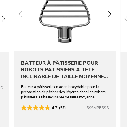
BATTEUR À PÂTISSERIE POUR
ROBOTS PÂTISSIERS À TÊTE
INCLINABLE DE TAILLE MOYENNE -
ACIER INOXYDABLE
Batteur à pâtisserie en acier inoxydable pour la
AC
préparation de pâtisseries légères dans les robots
pâtissiers à tête inclinable de taille moyenne.
5KSMPB5SS
4.7
(57)