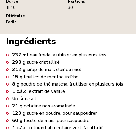
Durée
Portions
1h10
30
Difficulté
Facile
Ingrédients
237
ml
eau froide, à utiliser en plusieurs fois
298
g
sucre cristallisé
312
g
sirop de maïs clair ou miel
15
g
feuilles de menthe fraîche
8
g
poudre de thé matcha, à utiliser en plusieurs fois
1
c.à.c.
extrait de vanille
⅛
c.à.c.
sel
21
g
gélatine non aromatisée
120
g
sucre en poudre, pour saupoudrer
60
g
fécule de maïs, pour saupoudrer
1
c.à.c.
colorant alimentaire vert, facultatif