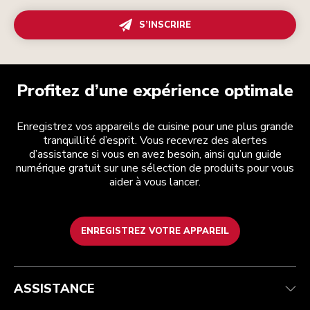
S’INSCRIRE
Profitez d’une expérience optimale
Enregistrez vos appareils de cuisine pour une plus grande
tranquillité d’esprit. Vous recevrez des alertes
d’assistance si vous en avez besoin, ainsi qu’un guide
numérique gratuit sur une sélection de produits pour vous
aider à vous lancer.
ENREGISTREZ VOTRE APPAREIL
Health Check
Conditions générales de vente
La marque
Trouver une boutique
Service après-vente
Expédition et livraison
Notre histoire
ASSISTANCE
Suivez votre commande
Retours et remboursements
Garantie et documents
Imprint
Contactez-nous
Déclaration d’accessibilité