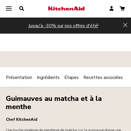
Jusqu'à -30% sur nos offres d'été!
Hi
Présentation
Ingrédients
Étapes
Recettes associées
Print
DESSERTS
Share
Guimauves au matcha et à la
menthe
Chef KitchenAid
Une touche moderne de menthe et de matcha sur la guimauve donne une