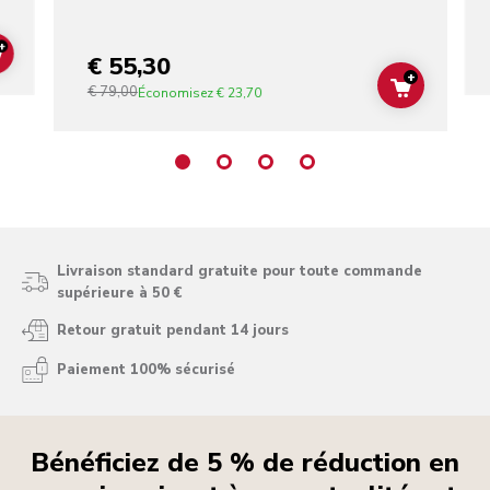
+
€ 55,30
ADD TO CART
+
€ 79,00
ADD TO C
Économisez
€ 23,70
Livraison standard gratuite pour toute commande
supérieure à 50 €
Retour gratuit pendant 14 jours
Paiement 100% sécurisé
Bénéficiez de 5 % de réduction en