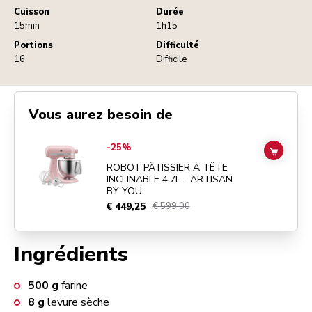
Cuisson
Durée
15min
1h15
Portions
Difficulté
16
Difficile
Vous aurez besoin de
Go to
ROBOT PÂTISSIER À TÊTE INCLINABLE 4,7L - ARTISAN BY Y
-25%
ADD TO
ROBOT PÂTISSIER À TÊTE
INCLINABLE 4,7L - ARTISAN
BY YOU
€ 449,25
€ 599,00
Ingrédients
500
g
farine
8
g
levure sèche