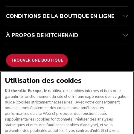
Garantie et documents
Imprint
Contactez-nous
Déclaration d’accessibilité
FAQ
ODR
CONDITIONS DE LA BOUTIQUE EN LIGNE
À PROPOS DE KITCHENAID
TROUVER UNE BOUTIQUE
NOUS ACCEPTONS
Utilisation des cookies
KitchenAid Europa, Inc.
utilise des cookies internes et tiers pour
garantir le fonctionnement du site et offrir une expérience de navigation
fluide (cookies strictement nécessaires). Avec votre consentement,
SUIVEZ-NOUS
nous utilisons également des cookies pour améliorer les
performances du site Web et proposer des fonctionnalités
supplémentaires (cookies fonctionnels), réaliser des analyses
statistiques et mesurer l'audience (cookies d'analyse), et vous
présenter des publicités adaptées à vos centres d'intérêt et à vos