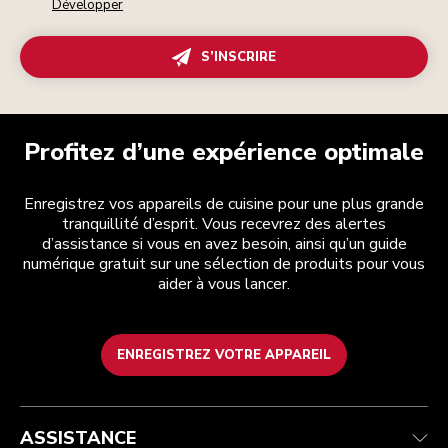
Développer
S’INSCRIRE
Profitez d’une expérience optimale
Enregistrez vos appareils de cuisine pour une plus grande
tranquillité d’esprit. Vous recevrez des alertes
d’assistance si vous en avez besoin, ainsi qu’un guide
numérique gratuit sur une sélection de produits pour vous
aider à vous lancer.
ENREGISTREZ VOTRE APPAREIL
Health Check
Conditions générales de vente
La marque
Trouver une boutique
Service après-vente
Expédition et livraison
Notre histoire
ASSISTANCE
Suivez votre commande
Retours et remboursements