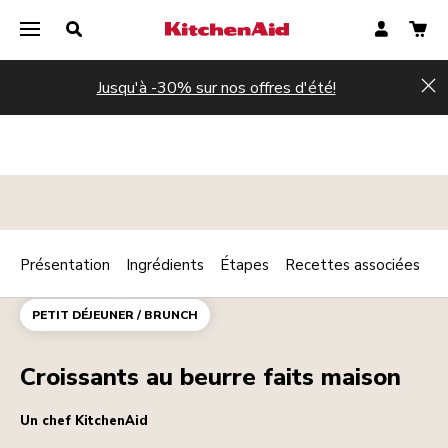
Jusqu'à -30% sur nos offres d'été!
Hi
Présentation
Ingrédients
Étapes
Recettes associées
Print
PÂTISSERIES
DESSERTS
Share
PETIT DÉJEUNER / BRUNCH
Croissants au beurre faits maison
Un chef KitchenAid