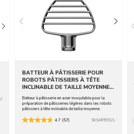
BATTEUR À PÂTISSERIE POUR
ROBOTS PÂTISSIERS À TÊTE
INCLINABLE DE TAILLE MOYENNE -
ACIER INOXYDABLE
Batteur à pâtisserie en acier inoxydable pour la
AC
préparation de pâtisseries légères dans les robots
pâtissiers à tête inclinable de taille moyenne.
5KSMPB5SS
4.7
(57)