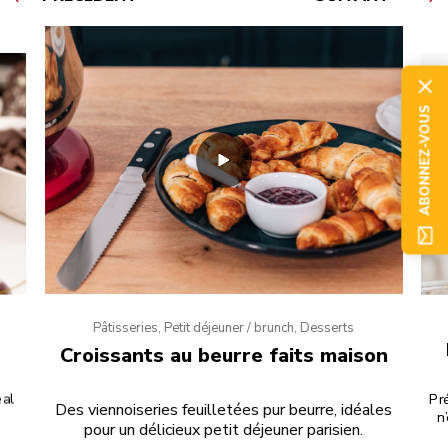
ABONNEZ-VOUS
Pâtisseries, Petit déjeuner / brunch, Desserts
Croissants au beurre faits maison
éal
Pr
Des viennoiseries feuilletées pur beurre, idéales
n
pour un délicieux petit déjeuner parisien.