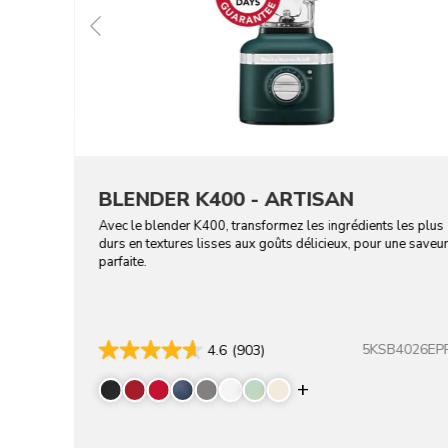
BLENDER K400 - ARTISAN
Avec le blender K400, transformez les ingrédients les plus
durs en textures lisses aux goûts délicieux, pour une saveu
parfaite.
5KSB4026EP
4.6
(903)
Display more co