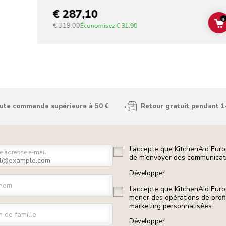
€ 287,10
+
€ 319,00
Économisez
€ 31,90
oute commande supérieure à 50 €
Retour gratuit pendant 1
J’accepte que KitchenAid Euro
e adresse e-mail
de m’envoyer des communicati
Développer
nom
J’accepte que KitchenAid Euro
mener des opérations de prof
marketing personnalisées.
 de famille
Développer