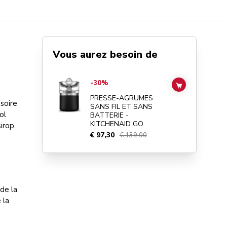
Vous aurez besoin de
Go to
PRESSE-AGRUMES SANS FIL ET SANS BATTERIE -
-30%
ADD TO CAR
PRESSE-AGRUMES
ssoire
SANS FIL ET SANS
ol
BATTERIE -
KITCHENAID GO
irop.
€ 97,30
€ 139,00
de la
 la