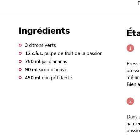
P
Ingrédients
Ét
3
citrons verts
12
c.à.s.
pulpe de fruit de la passion
750
ml
jus d’ananas
Presse
90
ml
sirop d’agave
presse
mélang
450
ml
eau pétillante
Bien a
Dans u
hauteu
passio