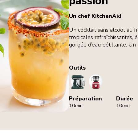
passion
Un chef KitchenAid
Un cocktail sans alcool au fr
tropicales rafraîchissantes, 
gorgée d’eau pétillante. Un
Outils
StandMixer
Juicer
Préparation
Durée
10min
10min