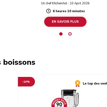
Un chef KitchenAid - 10 April 2026
6 heures 10 minutes
Duration
EN SAVOIR PLUS
s boissons
-10%
Le top des ven