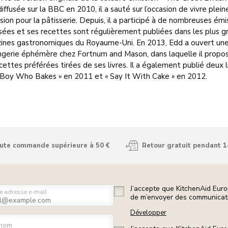
 diffusée sur la BBC en 2010, il a sauté sur l’occasion de vivre ple
sion pour la pâtisserie. Depuis, il a participé à de nombreuses émi
sées et ses recettes sont régulièrement publiées dans les plus g
ines gastronomiques du Royaume-Uni. En 2013, Edd a ouvert un
ngerie éphémère chez Fortnum and Mason, dans laquelle il propos
cettes préférées tirées de ses livres. Il a également publié deux li
 Boy Who Bakes » en 2011 et « Say It With Cake » en 2012.
oute commande supérieure à 50 €
Retour gratuit pendant 1
J’accepte que KitchenAid Euro
e adresse e-mail
de m’envoyer des communicati
Développer
nom