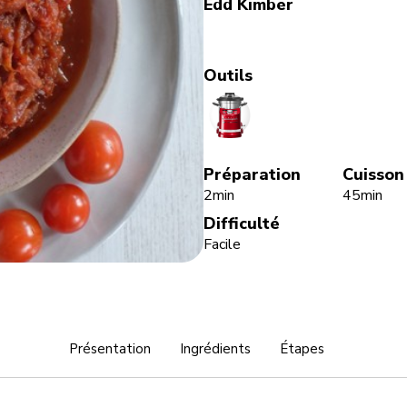
Edd Kimber
Outils
CookProcessor
Préparation
Cuisson
2min
45min
Difficulté
Facile
Présentation
Ingrédients
Étapes