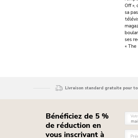
Off »,
sa pas
télévi
magaz
boula
ses re
« The
Livraison standard gratuite pour t
Bénéficiez de 5 %
Votr
de réduction en
vous inscrivant à
Pré