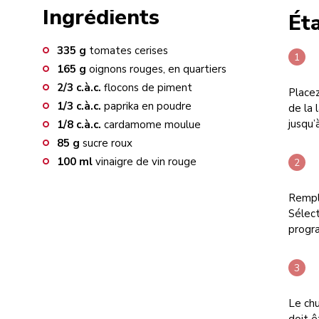
Ingrédients
Ét
335
g
tomates cerises
165
g
oignons rouges, en quartiers
2/3
c.à.c.
flocons de piment
Placez
1/3
c.à.c.
paprika en poudre
de la 
jusqu’
1/8
c.à.c.
cardamome moulue
85
g
sucre roux
100
ml
vinaigre de vin rouge
Rempla
Sélec
progr
Le chu