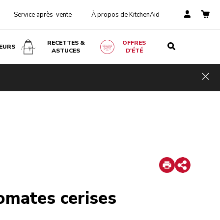
Service après-vente
À propos de KitchenAid
RECETTES &
OFFRES
EURS
ASTUCES
D'ÉTÉ
Hid
Print
Share
omates cerises