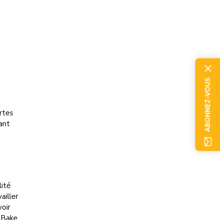
ABONNEZ-VOUS
rtes
ant
lité
ailler
voir
h Bake