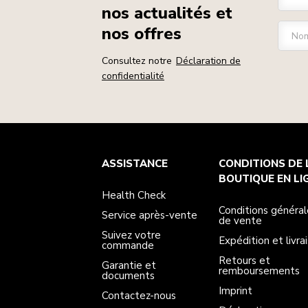
nos actualités et
nos offres
Nom
Consultez notre
Déclaration de
confidentialité
Health Check
Conditions générales de vente
La marque
Trouver une boutique
ASSISTANCE
CONDITIONS DE 
Service après-vente
Expédition et livraison
Notre histoire
Suivez votre commande
Retours et remboursements
BOUTIQUE EN LI
Garantie et documents
Imprint
Health Check
Contactez-nous
Déclaration d’accessibilité
FAQ
ODR
Conditions général
Service après-vente
de vente
Suivez votre
Expédition et livra
commande
Retours et
Garantie et
remboursements
documents
Imprint
Contactez-nous