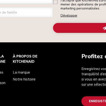
J’accepte que KitchenAid Euro
mener des opérations de prof
marketing personnalisées.
 de famille
Développer
Profitez
LA
À PROPOS DE
GNE
KITCHENAID
Enregistrez vos
es
La marque
tranquillité d’
Notre histoire
si vous en avez
ison
sur une sélecti
ENREGIST