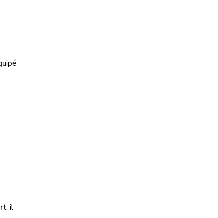
quipé
t, il