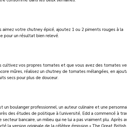
être consommé dans les deux semaines.
s aimez votre chutney épicé, ajoutez 1 ou 2 piments rouges à la
e pour un résultat bien relevé.
us cultivez vos propres tomates et que vous avez des tomates ve
ncore mûres, réalisez un chutney de tomates mélangées, en ajout
uits secs pour plus de douceur.
t un boulanger professionnel, un auteur culinaire et une personna
rès des études de politique à l’université, Edd a commencé à trav
e secteur bancaire, un milieu qui ne lui a pas vraiment plu. Après a
té la version originale de la célèbre émission « The Great Britis