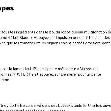
apes
 tous les ingrédients dans le bol du robot cuiseur multifonction é
lame « MultiBlade ». Appuyez sur Impulsion pendant 10 secondes,
à ce que les tomates et les oignons soient hachés grossièrement.
cez la lame « MultiBlade » par le mélangeur « StirAssist ».
tionnez MIJOTER P2 et appuyez sur Démarrer pour lancer le
amme.
tney doit être conservé dans des bocaux stérilisés. Une fois ouver