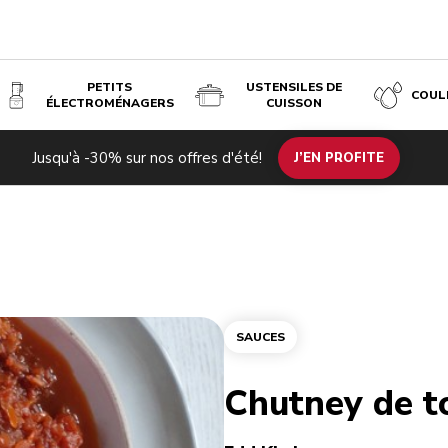
PETITS
USTENSILES DE
COUL
ÉLECTROMÉNAGERS
CUISSON
Jusqu'à -30% sur nos offres d'été!
J’EN PROFITE
SAUCES
Chutney de t