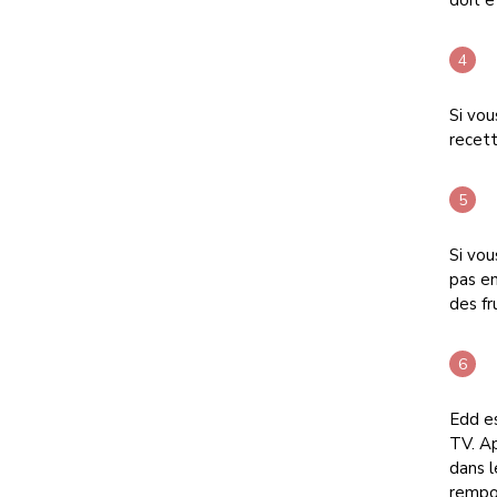
doit 
Si vou
recett
Si vo
pas e
des fr
Edd es
TV. Ap
dans l
rempor