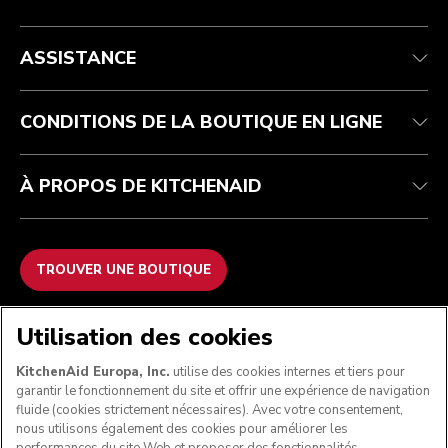
Health Check
Conditions générales de vente
La marque
Trouver une boutique
Service après-vente
Expédition et livraison
Notre histoire
ASSISTANCE
Suivez votre commande
Retours et remboursements
Garantie et documents
Imprint
Contactez-nous
Déclaration d’accessibilité
FAQ
ODR
CONDITIONS DE LA BOUTIQUE EN LIGNE
À PROPOS DE KITCHENAID
TROUVER UNE BOUTIQUE
NOUS ACCEPTONS
Utilisation des cookies
KitchenAid Europa, Inc.
utilise des cookies internes et tiers pour
garantir le fonctionnement du site et offrir une expérience de navigation
fluide (cookies strictement nécessaires). Avec votre consentement,
SUIVEZ-NOUS
nous utilisons également des cookies pour améliorer les