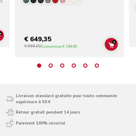
SS
+
€ 649,35
ADD TO CART
+
€ 999,00
ADD TO C
Économisez
€ 349,65
Livraison standard gratuite pour toute commande
supérieure à 50 €
Retour gratuit pendant 14 jours
Paiement 100% sécurisé