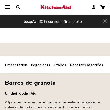
Jusqu'à -30% sur nos offres d'été!
Hi
Présentation
Ingrédients
Étapes
Recettes associées
Print
PETIT DÉJEUNER / BRUNCH
Share
Barres de granola
Un chef KitchenAid
Préparez ces barres en grande quantité, conservez-les au réfrigérateur et
sortez-les chaque fois que vous avez envie d’un savoureux en-cas.