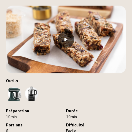
Outils
StandMixer
FoodProcessor
Préparation
Durée
10min
10min
Portions
Difficulté
6
Facile