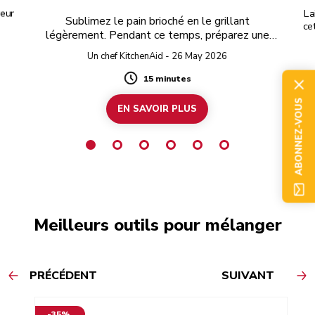
veur
La
Sublimez le pain brioché en le grillant
ce
légèrement. Pendant ce temps, préparez une
délicieuse pâte à tartiner à la pistache et au
Un chef KitchenAid - 26 May 2026
chocolat blanc.
15 minutes
Duration
ABONNEZ-VOUS
EN SAVOIR PLUS
Meilleurs outils pour mélanger
PRÉCÉDENT
SUIVANT
-35%