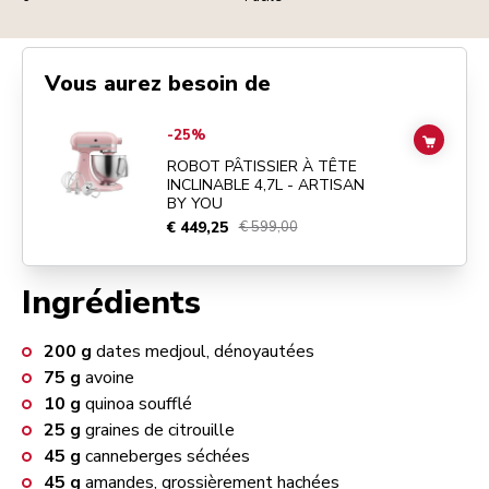
Vous aurez besoin de
Go to
ROBOT PÂTISSIER À TÊTE INCLINABLE 4,7L - ARTISAN BY Y
-25%
ADD TO
ROBOT PÂTISSIER À TÊTE
INCLINABLE 4,7L - ARTISAN
BY YOU
€ 449,25
€ 599,00
Ingrédients
200
g
dates medjoul, dénoyautées
75
g
avoine
10
g
quinoa soufflé
25
g
graines de citrouille
45
g
canneberges séchées
45
g
amandes, grossièrement hachées