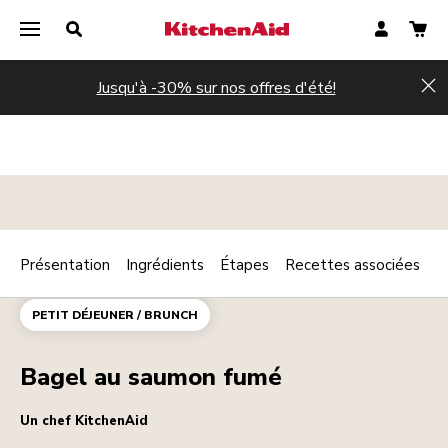
Jusqu'à -30% sur nos offres d'été!
Hi
Présentation
Ingrédients
Étapes
Recettes associées
Print
POISSON
STREET FOOD
Share
PETIT DÉJEUNER / BRUNCH
Bagel au saumon fumé
Un chef KitchenAid