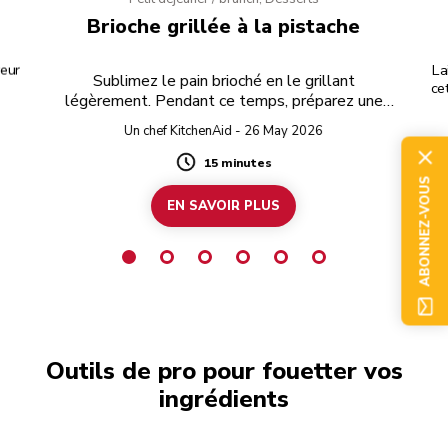
Brioche grillée à la pistache
veur
La
Sublimez le pain brioché en le grillant
ce
légèrement. Pendant ce temps, préparez une
délicieuse pâte à tartiner à la pistache et au
Un chef KitchenAid - 26 May 2026
chocolat blanc.
15 minutes
Duration
ABONNEZ-VOUS
EN SAVOIR PLUS
Outils de pro pour fouetter vos
ingrédients