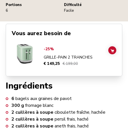
Portions
Difficulté
6
Facile
Vous aurez besoin de
Go to
GRILLE-PAIN 2 TRANCHES
details page
-25%
ADD TO
GRILLE-PAIN 2 TRANCHES
€ 149,25
€ 199,00
Ingrédients
6
bagels aux graines de pavot
300
g
fromage blanc
2
cuillères à soupe
ciboulette fraîche, hachée
2
cuillères à soupe
persil frais, haché
2
cuillères à soupe
aneth frais, haché