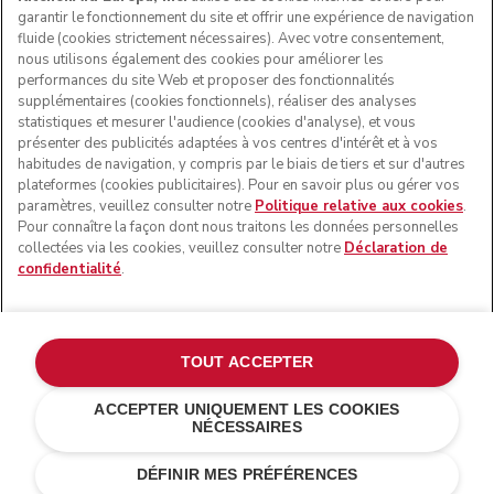
garantir le fonctionnement du site et offrir une expérience de navigation
fluide (cookies strictement nécessaires). Avec votre consentement,
SUIVEZ-NOUS
nous utilisons également des cookies pour améliorer les
performances du site Web et proposer des fonctionnalités
supplémentaires (cookies fonctionnels), réaliser des analyses
statistiques et mesurer l'audience (cookies d'analyse), et vous
présenter des publicités adaptées à vos centres d'intérêt et à vos
habitudes de navigation, y compris par le biais de tiers et sur d'autres
plateformes (cookies publicitaires). Pour en savoir plus ou gérer vos
paramètres, veuillez consulter notre
Politique relative aux cookies
.
Pour connaître la façon dont nous traitons les données personnelles
collectées via les cookies, veuillez consulter notre
Déclaration de
confidentialité
.
© KitchenAid 2026 - Tous droits réservés. KitchenAid et la
forme du robot pâtissier multifonction sont des marques
commerciales aux États-Unis et ailleurs.
TOUT ACCEPTER
Gérer mes cookies
Politique de confidentialité
ACCEPTER UNIQUEMENT LES COOKIES
NÉCESSAIRES
Politique en matière de cookies
Autres pays
Résolution des litiges en ligne
DÉFINIR MES PRÉFÉRENCES