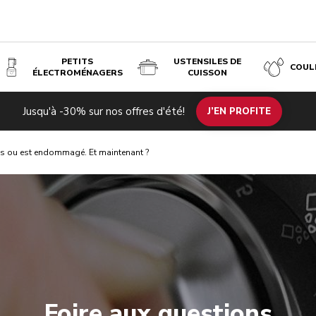
PETITS
USTENSILES DE
COUL
ÉLECTROMÉNAGERS
CUISSON
Jusqu'à -30% sur nos offres d'été!
J’EN PROFITE
as ou est endommagé. Et maintenant ?
Foire aux questions