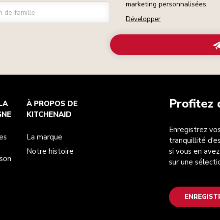
marketing personnalisées.
 de famille
Développer
Profitez
LA
À PROPOS DE
GNE
KITCHENAID
Enregistrez vos
es
La marque
tranquillité d’
Notre histoire
si vous en avez
ison
sur une sélecti
ENREGIST