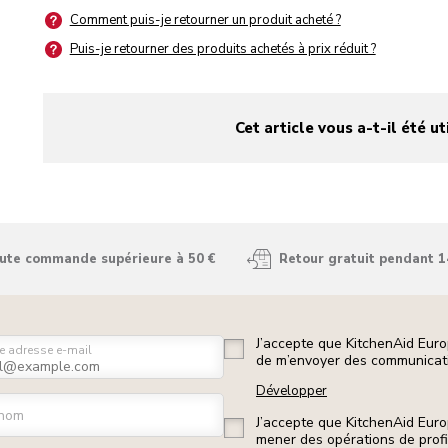
Comment puis-je retourner un produit acheté ?
Puis-je retourner des produits achetés à prix réduit ?
Cet article vous a-t-il été ut
yes
no
oute commande supérieure à 50 €
Retour gratuit pendant 1
J’accepte que KitchenAid Euro
e adresse e-mail
de m’envoyer des communicati
Développer
nom
J’accepte que KitchenAid Euro
mener des opérations de prof