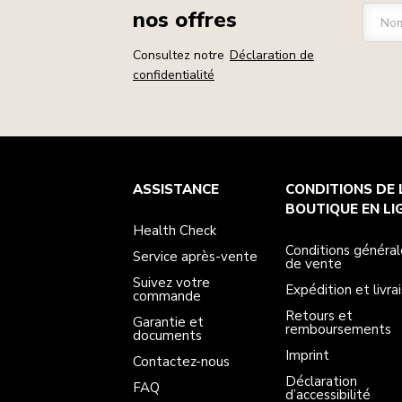
nos offres
Nom
Consultez notre
Déclaration de
confidentialité
Health Check
Conditions générales de vente
La marque
Trouver une boutique
ASSISTANCE
CONDITIONS DE 
Service après-vente
Expédition et livraison
Notre histoire
Suivez votre commande
Retours et remboursements
BOUTIQUE EN LI
Garantie et documents
Imprint
Health Check
Contactez-nous
Déclaration d’accessibilité
FAQ
ODR
Conditions général
Service après-vente
de vente
Suivez votre
Expédition et livra
commande
Retours et
Garantie et
remboursements
documents
Imprint
Contactez-nous
Déclaration
FAQ
d’accessibilité