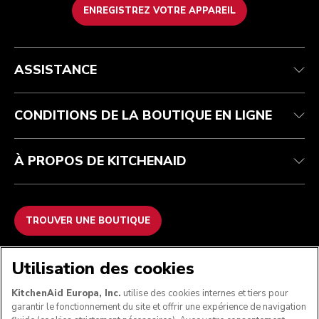
ENREGISTREZ VOTRE APPAREIL
Health Check
Conditions générales de vente
La marque
Trouver une boutique
Service après-vente
Expédition et livraison
Notre histoire
ASSISTANCE
Suivez votre commande
Retours et remboursements
Garantie et documents
Imprint
Contactez-nous
Déclaration d’accessibilité
FAQ
ODR
CONDITIONS DE LA BOUTIQUE EN LIGNE
À PROPOS DE KITCHENAID
TROUVER UNE BOUTIQUE
NOUS ACCEPTONS
Utilisation des cookies
KitchenAid Europa, Inc.
utilise des cookies internes et tiers pour
garantir le fonctionnement du site et offrir une expérience de navigation