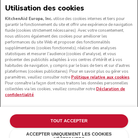
NOUS ACCEPTONS
Utilisation des cookies
KitchenAid Europa, Inc.
utilise des cookies internes et tiers pour
garantir le fonctionnement du site et offrir une expérience de navigation
fluide (cookies strictement nécessaires). Avec votre consentement,
SUIVEZ-NOUS
nous utilisons également des cookies pour améliorer les
performances du site Web et proposer des fonctionnalités
supplémentaires (cookies fonctionnels), réaliser des analyses
statistiques et mesurer l'audience (cookies d'analyse), et vous
présenter des publicités adaptées à vos centres d'intérêt et à vos
habitudes de navigation, y compris par le biais de tiers et sur d'autres
plateformes (cookies publicitaires). Pour en savoir plus ou gérer vos
paramètres, veuillez consulter notre
Politique relative aux cookies
.
Pour connaître la façon dont nous traitons les données personnelles
collectées via les cookies, veuillez consulter notre
Déclaration de
confidentialité
.
© KitchenAid 2026 - Tous droits réservés. KitchenAid et la
forme du robot pâtissier multifonction sont des marques
commerciales aux États-Unis et ailleurs.
TOUT ACCEPTER
Gérer mes cookies
Politique de confidentialité
ACCEPTER UNIQUEMENT LES COOKIES