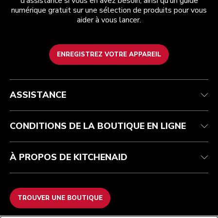
d’assistance si vous en avez besoin, ainsi qu’un guide
numérique gratuit sur une sélection de produits pour vous
aider à vous lancer.
ENREGISTREZ VOTRE APPAREIL
Health Check
Conditions générales de vente
La marque
Trouver une boutique
Service après-vente
Expédition et livraison
Notre histoire
ASSISTANCE
Suivez votre commande
Retours et remboursements
Garantie et documents
Imprint
Contactez-nous
Déclaration d’accessibilité
FAQ
ODR
CONDITIONS DE LA BOUTIQUE EN LIGNE
À PROPOS DE KITCHENAID
TROUVER UNE BOUTIQUE