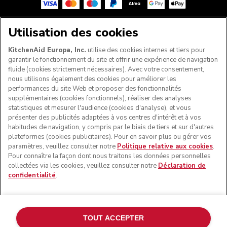
Utilisation des cookies
SUIVEZ-NOUS
KitchenAid Europa, Inc.
utilise des cookies internes et tiers pour
garantir le fonctionnement du site et offrir une expérience de navigation
fluide (cookies strictement nécessaires). Avec votre consentement,
nous utilisons également des cookies pour améliorer les
performances du site Web et proposer des fonctionnalités
supplémentaires (cookies fonctionnels), réaliser des analyses
statistiques et mesurer l'audience (cookies d'analyse), et vous
présenter des publicités adaptées à vos centres d'intérêt et à vos
habitudes de navigation, y compris par le biais de tiers et sur d'autres
plateformes (cookies publicitaires). Pour en savoir plus ou gérer vos
paramètres, veuillez consulter notre
Politique relative aux cookies
.
© KitchenAid 2026 - Tous droits réservés. KitchenAid et la
Pour connaître la façon dont nous traitons les données personnelles
forme du robot pâtissier multifonction sont des marques
collectées via les cookies, veuillez consulter notre
Déclaration de
commerciales aux États-Unis et ailleurs.
confidentialité
.
Gérer mes cookies
Politique de confidentialité
Politique en matière de cookies
Autres pays
TOUT ACCEPTER
Résolution des litiges en ligne