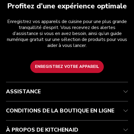
Profitez d’une expérience optimale
Enregistrez vos appareils de cuisine pour une plus grande
tranquillité d’esprit. Vous recevrez des alertes
d’assistance si vous en avez besoin, ainsi qu’un guide
numérique gratuit sur une sélection de produits pour vous
aider à vous lancer.
ENREGISTREZ VOTRE APPAREIL
Health Check
Conditions générales de vente
La marque
Trouver une boutique
Service après-vente
Expédition et livraison
Notre histoire
ASSISTANCE
Suivez votre commande
Retours et remboursements
Garantie et documents
Imprint
Contactez-nous
Déclaration d’accessibilité
FAQ
ODR
CONDITIONS DE LA BOUTIQUE EN LIGNE
À PROPOS DE KITCHENAID