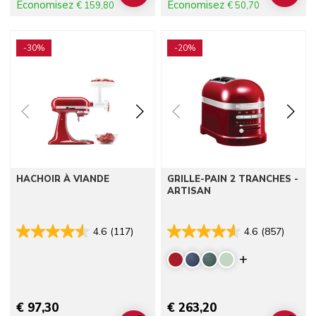
Économisez
Économisez
€ 159,80
€ 50,70
Go to detail page
Go to detail page
-30%
-20%
HACHOIR À VIANDE
GRILLE-PAIN 2 TRANCHES -
ARTISAN
4.6
(117)
4.6
(857)
Display mor
€ 97,30
€ 263,20