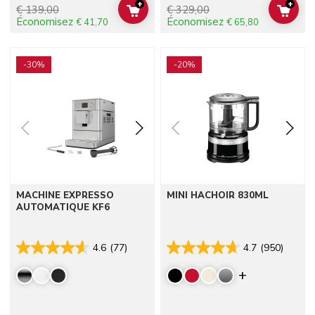
+
+
€ 139,00
€ 329,00
ADD TO CART
ADD 
Économisez
Économisez
€ 41,70
€ 65,80
Go to detail page
Go to detail page
-30%
-20%
MACHINE EXPRESSO
MINI HACHOIR 830ML
AUTOMATIQUE KF6
4.6
(77)
4.7
(950)
Display mor