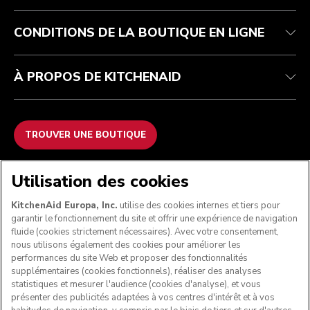
Contactez-nous
Déclaration d’accessibilité
FAQ
ODR
CONDITIONS DE LA BOUTIQUE EN LIGNE
À PROPOS DE KITCHENAID
TROUVER UNE BOUTIQUE
NOUS ACCEPTONS
Utilisation des cookies
KitchenAid Europa, Inc.
utilise des cookies internes et tiers pour
garantir le fonctionnement du site et offrir une expérience de navigation
fluide (cookies strictement nécessaires). Avec votre consentement,
SUIVEZ-NOUS
nous utilisons également des cookies pour améliorer les
performances du site Web et proposer des fonctionnalités
supplémentaires (cookies fonctionnels), réaliser des analyses
statistiques et mesurer l'audience (cookies d'analyse), et vous
présenter des publicités adaptées à vos centres d'intérêt et à vos