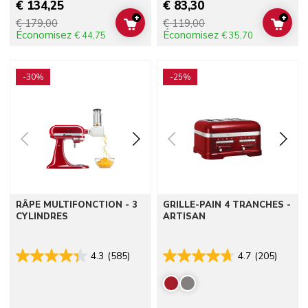
€ 134,25
€ 83,30
+
+
€ 179,00
€ 119,00
ADD TO CART
ADD 
Économisez
Économisez
€ 44,75
€ 35,70
Go to detail page
Go to detail page
-30%
-25%
RÂPE MULTIFONCTION - 3
GRILLE-PAIN 4 TRANCHES -
CYLINDRES
ARTISAN
4.3
(585)
4.7
(205)