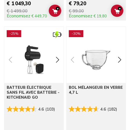
€ 1 049,30
€ 79,20
+
+
€ 1 499,00
€ 99,00
ADD TO CART
ADD 
Économisez
Économisez
€ 449,70
€ 19,80
Go to detail page
Go to detail page
-25%
-30%
BATTEUR ÉLECTRIQUE
BOL MÉLANGEUR EN VERRE
SANS FIL AVEC BATTERIE -
4,7 L
KITCHENAID GO
4.6
(103)
4.6
(182)