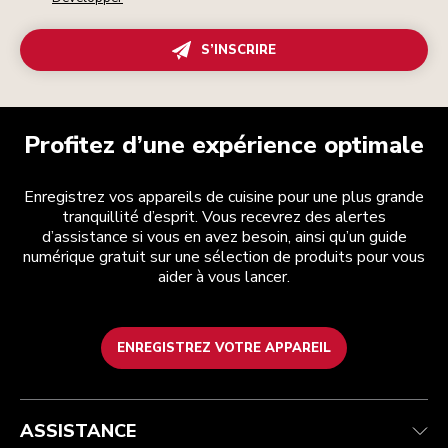
S’INSCRIRE
Profitez d’une expérience optimale
Enregistrez vos appareils de cuisine pour une plus grande
tranquillité d’esprit. Vous recevrez des alertes
d’assistance si vous en avez besoin, ainsi qu’un guide
numérique gratuit sur une sélection de produits pour vous
aider à vous lancer.
ENREGISTREZ VOTRE APPAREIL
Health Check
Conditions générales de vente
La marque
Trouver une boutique
Service après-vente
Expédition et livraison
Notre histoire
ASSISTANCE
Suivez votre commande
Retours et remboursements
Garantie et documents
Imprint