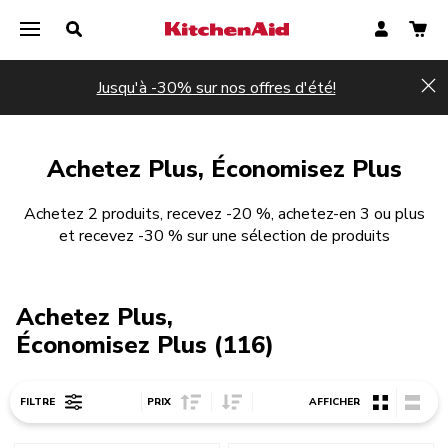
Jusqu'à -30% sur nos offres d'été!
Hi
Achetez Plus, Économisez Plus
Achetez 2 produits, recevez -20 %, achetez-en 3 ou plus
et recevez -30 % sur une sélection de produits
Achetez Plus,
Économisez Plus (116)
Sort Price ascending
Sort Price descending
FILTRE
PRIX
AFFICHER