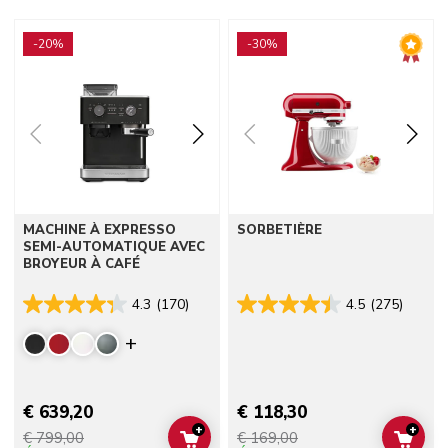
Go to detail page
Go to detail page
-20%
-30%
MACHINE À EXPRESSO
SORBETIÈRE
SEMI-AUTOMATIQUE AVEC
BROYEUR À CAFÉ
4.3
(170)
4.5
(275)
Display more colors
€ 639,20
€ 118,30
+
+
€ 799,00
€ 169,00
ADD TO CART
ADD 