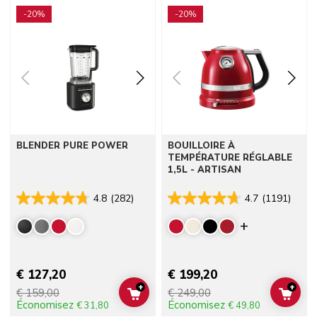
Go to detail page
Go to detail page
-20%
-20%
BLENDER PURE POWER
BOUILLOIRE À
TEMPÉRATURE RÉGLABLE
1,5L - ARTISAN
4.8
(282)
4.7
(1191)
Display mor
€ 127,20
€ 199,20
+
+
€ 159,00
€ 249,00
ADD TO CART
ADD 
Économisez
Économisez
€ 31,80
€ 49,80